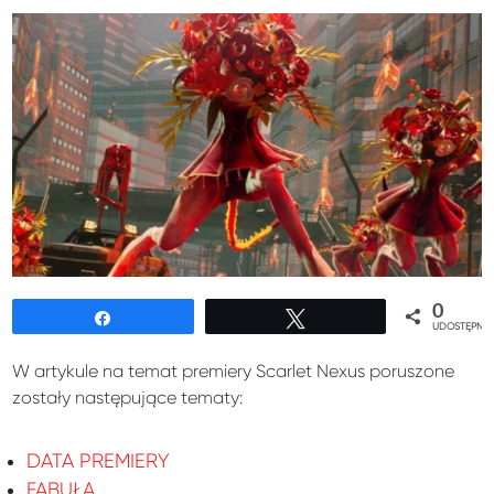
0
Udostępnij
Tweetuj
UDOSTĘPNIE
W artykule na temat premiery Scarlet Nexus poruszone
zostały następujące tematy:
DATA PREMIERY
FABUŁA