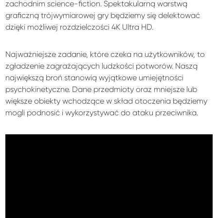
zachodnim science-fiction. Spektakularną warstwą
graficzną trójwymiarowej gry będziemy się delektować
dzięki możliwej rozdzielczości 4K Ultra HD.
Najważniejsze zadanie, które czeka na użytkowników, to
zgładzenie zagrażających ludzkości potworów. Naszą
największą broń stanowią wyjątkowe umiejętności
psychokinetyczne. Dane przedmioty oraz mniejsze lub
większe obiekty wchodzące w skład otoczenia będziemy
mogli podnosić i wykorzystywać do ataku przeciwnika.