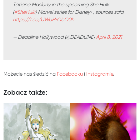
Tatiana Maslany in the upcoming She Hulk
(
#SheHulk
) Marvel series for Disney+, sources said
https://t.co/UWaHrObO0h
— Deadline Hollywood (@DEADLINE)
April 8, 2021
Możecie nas śledzić na
Facebooku
i
Instagramie
.
Zobacz także: