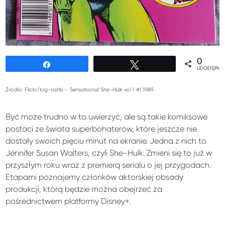
0
Udostępnij
Tweetuj
UDOSTĘPNIE
Źródło: Flickr/big-ashb – Sensational She-Hulk vol 1 #1 1989
Być może trudno w to uwierzyć, ale są takie komiksowe
postaci ze świata superbohaterów, które jeszcze nie
dostały swoich pięciu minut na ekranie. Jedna z nich to
Jennifer Susan Walters, czyli She-Hulk. Zmieni się to już w
przyszłym roku wraz z premierą serialu o jej przygodach.
Etapami poznajemy członków aktorskiej obsady
produkcji, którą będzie można obejrzeć za
pośrednictwem platformy Disney+.