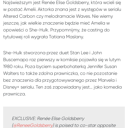
Najświeższym jest Renée Elise Goldsberry, która wcieli się
w postać Amelii. Aktorka znana jest z występów w serialu
Altered Carbon czy melodramacie Waves. Nie wiemy
jeszcze, jak wielkie znaczenie będzie mieć Amelia w
opowieści o She-Hulk. Przypomnijmy, że casting do
tytułowej roli wygrała Tatiana Maslany.
She-Hulk stworzona przez duet Stan Lee i John
Buscemapo raz pierwszy w komiksie pojawiła się w lutym
1980 roku. Poza byciem superbohaterką Jennifer Susan
Walters to także zdolna prawniczka, co nie pozostanie
bez znaczenia dla przygotowywanego przez Marvela i
Disney+ serialu. Ten zaś zapowiadany jest… jako komedia
prawnicza.
EXCLUSIVE: Renée Elise Goldsberry
(
@ReneeGoldsberry
) is poised to co-star opposite