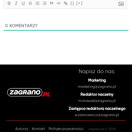
{}
[+]
0
KOMENTARZY
Napisz do nas:
Marketing
marketing@zagrano.pl
Redaktor naczelny
m.krawiel@zagrano.pl
Zastępca redaktora naczelnego
e.zdancewicz@zagrano.pl
Autorzy
Kontakt
Polityka prywatności
zagrano.pl © 2026