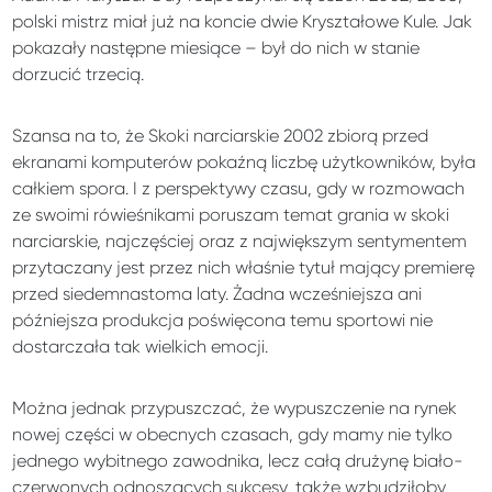
polski mistrz miał już na koncie dwie Kryształowe Kule. Jak
pokazały następne miesiące – był do nich w stanie
dorzucić trzecią.
Szansa na to, że Skoki narciarskie 2002 zbiorą przed
ekranami komputerów pokaźną liczbę użytkowników, była
całkiem spora. I z perspektywy czasu, gdy w rozmowach
ze swoimi rówieśnikami poruszam temat grania w skoki
narciarskie, najczęściej oraz z największym sentymentem
przytaczany jest przez nich właśnie tytuł mający premierę
przed siedemnastoma laty. Żadna wcześniejsza ani
późniejsza produkcja poświęcona temu sportowi nie
dostarczała tak wielkich emocji.
Można jednak przypuszczać, że wypuszczenie na rynek
nowej części w obecnych czasach, gdy mamy nie tylko
jednego wybitnego zawodnika, lecz całą drużynę biało-
czerwonych odnoszących sukcesy, także wzbudziłoby