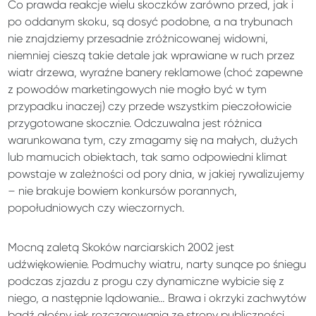
Co prawda reakcje wielu skoczków zarówno przed, jak i
po oddanym skoku, są dosyć podobne, a na trybunach
nie znajdziemy przesadnie zróżnicowanej widowni,
niemniej cieszą takie detale jak wprawiane w ruch przez
wiatr drzewa, wyraźne banery reklamowe (choć zapewne
z powodów marketingowych nie mogło być w tym
przypadku inaczej) czy przede wszystkim pieczołowicie
przygotowane skocznie. Odczuwalna jest różnica
warunkowana tym, czy zmagamy się na małych, dużych
lub mamucich obiektach, tak samo odpowiedni klimat
powstaje w zależności od pory dnia, w jakiej rywalizujemy
– nie brakuje bowiem konkursów porannych,
popołudniowych czy wieczornych.
Mocną zaletą Skoków narciarskich 2002 jest
udźwiękowienie. Podmuchy wiatru, narty sunące po śniegu
podczas zjazdu z progu czy dynamiczne wybicie się z
niego, a następnie lądowanie… Brawa i okrzyki zachwytów
bądź głośny jęk rozczarowania ze strony publiczności…