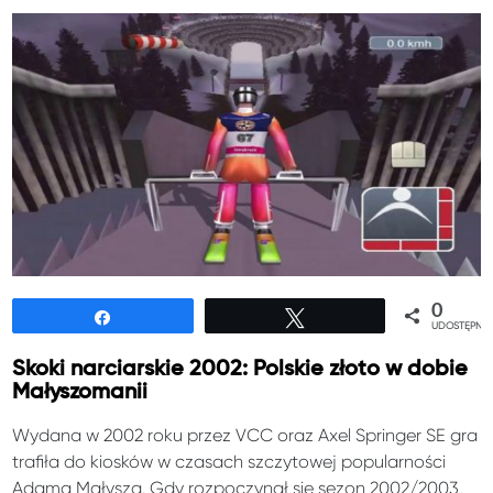
0
Udostępnij
Tweetuj
UDOSTĘPNIE
Skoki narciarskie 2002: Polskie złoto w dobie
Małyszomanii
Wydana w 2002 roku przez VCC oraz Axel Springer SE gra
trafiła do kiosków w czasach szczytowej popularności
Adama Małysza. Gdy rozpoczynał się sezon 2002/2003,