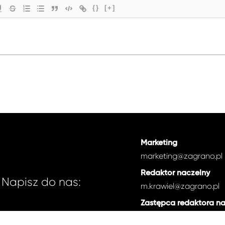
{}
[+]
Marketing
marketing@zagrano.pl
Redaktor naczelny
Napisz do nas:
m.krawiel@zagrano.pl
Zastępca redaktora n
e.zdancewicz@zagrano