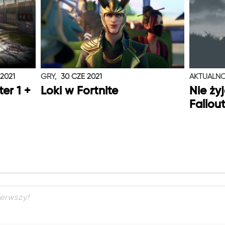
 2021
GRY,
30 CZE 2021
AKTUALNO
er 1 +
Loki w Fortnite
Nie ży
Fallou