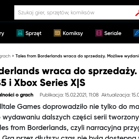
ry
Sprzęt
Komiksy
Seriale
»
 grach
Tales from Borderlands wraca do sprzedaży. Możliwe wydanie
rderlands wraca do sprzedaży.
 i Xbox Series X|S
Publikacja: 15.02.2021, 11:08
Aktualizacja: 15.
lności o grach
lltale Games doprowadziło nie tylko do m
o wydawaniu dalszych części serii tworzony
les from Borderlands, czyli narracyjna prz
 Gra przez dłuższy czas nie była dostępna 