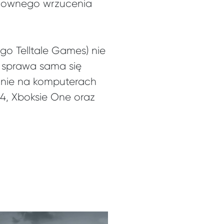
ponownego wrzucenia
go Telltale Games) nie
ż sprawa sama się
otnie na komputerach
 4, Xboksie One oraz