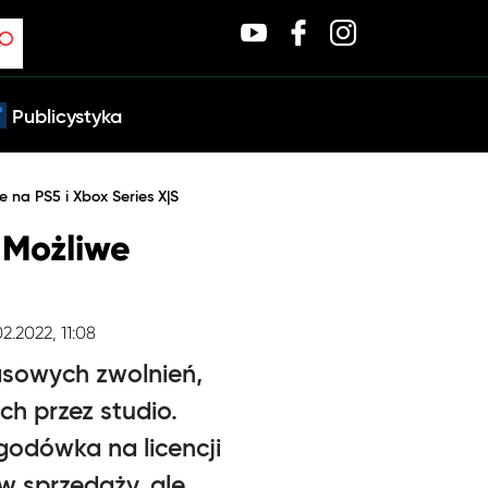
Publicystyka
 na PS5 i Xbox Series X|S
 Możliwe
02.2022, 11:08
asowych zwolnień,
ch przez studio.
ygodówka na licencji
w sprzedaży, ale