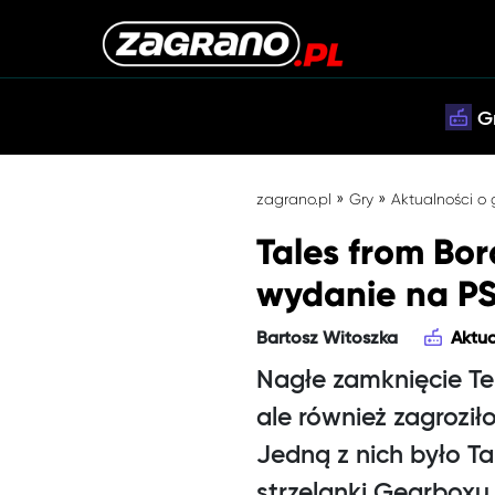
G
»
»
zagrano.pl
Gry
Aktualności o
Tales from Bo
wydanie na PS5
Bartosz Witoszka
Aktua
Nagłe zamknięcie Te
ale również zagroził
Jedną z nich było Ta
strzelanki Gearboxu.