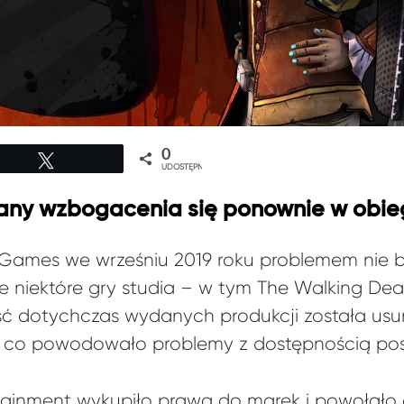
0
Tweetuj
UDOSTĘPNIEŃ
 plany wzbogacenia się ponownie w obi
e Games we wrześniu 2019 roku problemem nie by
że niektóre gry studia – w tym The Walking De
ć dotychczas wydanych produkcji została usun
i, co powodowało problemy z dostępnością pos
tainment wykupiło prawa do marek i powołało d