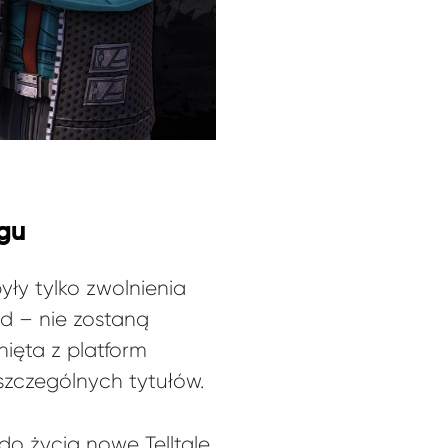
egu
ły tylko zwolnienia
ad – nie zostaną
ięta z platform
zczególnych tytułów.
o życia nowe Telltale