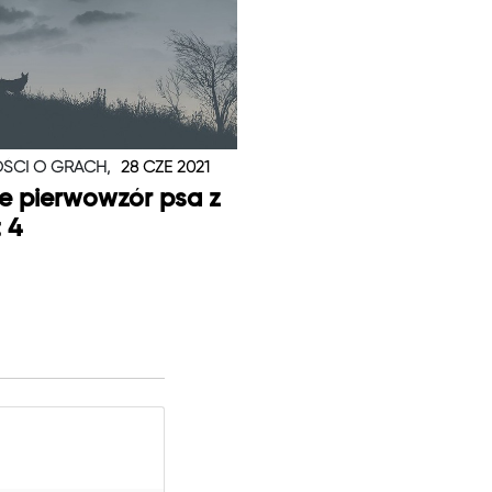
ŚCI O GRACH,
28 CZE 2021
je pierwowzór psa z
t 4