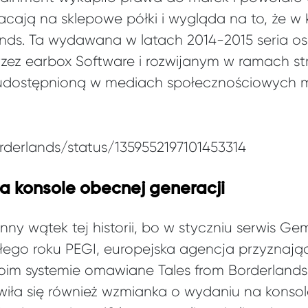
acają na sklepowe półki i wygląda na to, że w 
ands. Ta wydawana w latach 2014-2015 seria o
zez earbox Software i rozwijanym w ramach str
 udostępnioną w mediach społecznościowych 
orderlands/status/1359552197101453314
a konsole obecnej generacji
inny wątek tej historii, bo w styczniu serwis G
złego roku PEGI, europejska agencja przyznaj
woim systemie omawiane Tales from Borderlands
wiła się również wzmianka o wydaniu na konsol