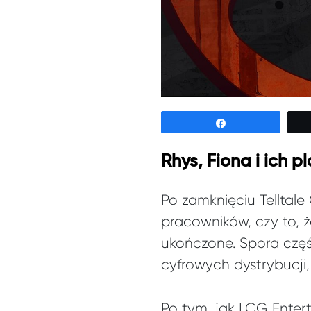
Udostępnij
Rhys, Fiona i ich
Po zamknięciu Telltal
pracowników, czy to, 
ukończone. Spora częś
cyfrowych dystrybucj
Po tym, jak LCG Enter