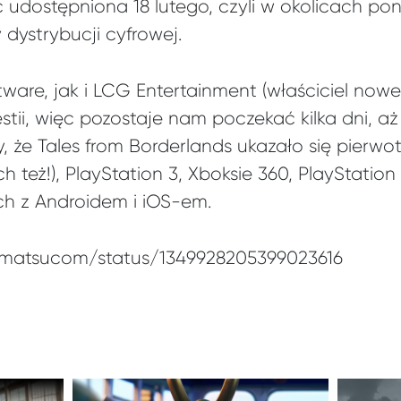
 udostępniona 18 lutego, czyli w okolicach 
 dystrybucji cyfrowej.
are, jak i LCG Entertainment (właściciel nowe
estii, więc pozostaje nam poczekać kilka dni, a
, że Tales from Borderlands ukazało się pierw
 też!), PlayStation 3, Xboksie 360, PlayStation
h z Androidem i iOS-em.
gematsucom/status/1349928205399023616