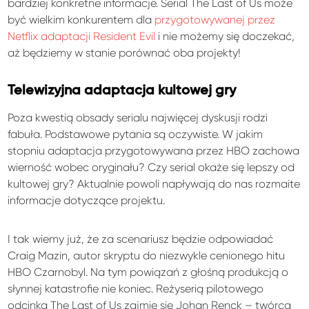
bardziej konkretne informacje. Serial The Last of Us może
być wielkim konkurentem dla
przygotowywanej przez
Netflix adaptacji Resident Evil
i nie możemy się doczekać,
aż będziemy w stanie porównać oba projekty!
Telewizyjna adaptacja kultowej gry
Poza kwestią obsady serialu najwięcej dyskusji rodzi
fabuła. Podstawowe pytania są oczywiste. W jakim
stopniu adaptacja przygotowywana przez HBO zachowa
wierność wobec oryginału? Czy serial okaże się lepszy od
kultowej gry? Aktualnie powoli napływają do nas rozmaite
informacje dotyczące projektu.
I tak wiemy już, że za scenariusz będzie odpowiadać
Craig Mazin, autor skryptu do niezwykle cenionego hitu
HBO Czarnobyl. Na tym powiązań z głośną produkcją o
słynnej katastrofie nie koniec. Reżyserią pilotowego
odcinka The Last of Us zajmie się Johan Renck – twórca