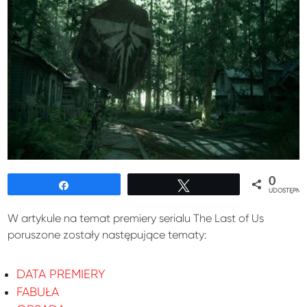
0
Udostępnij
Tweetuj
UDOSTĘPNIE
W artykule na temat premiery serialu The Last of Us
poruszone zostały następujące tematy:
DATA PREMIERY
FABUŁA