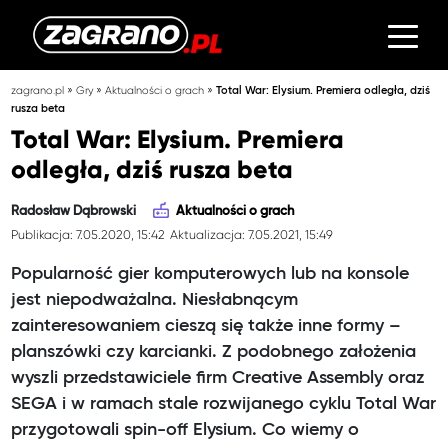
»
»
»
zagrano.pl
Gry
Aktualności o grach
Total War: Elysium. Premiera odległa, dziś
rusza beta
Total War: Elysium. Premiera
odległa, dziś rusza beta
Radosław Dąbrowski
Aktualności o grach
Publikacja: 7.05.2020, 15:42
Aktualizacja: 7.05.2021, 15:49
Popularność gier komputerowych lub na konsole
jest niepodważalna. Niesłabnącym
zainteresowaniem cieszą się także inne formy –
planszówki czy karcianki. Z podobnego założenia
wyszli przedstawiciele firm Creative Assembly oraz
SEGA i w ramach stale rozwijanego cyklu Total War
przygotowali spin-off Elysium. Co wiemy o