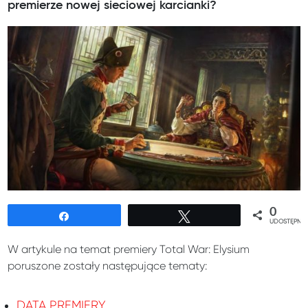
premierze nowej sieciowej karcianki?
0
Udostępnij
Tweetuj
UDOSTĘPNIE
W artykule na temat premiery Total War: Elysium
poruszone zostały następujące tematy:
DATA PREMIERY