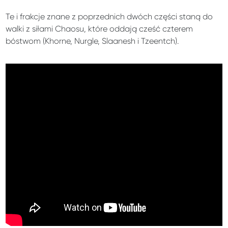
Te i frakcje znane z poprzednich dwóch części staną do
walki z siłami Chaosu, które oddają cześć czterem
bóstwom (Khorne, Nurgle, Slaanesh i Tzeentch).