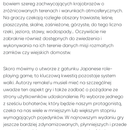
bowiem szereg zachwycających krajobrazów o
zróżnicowanych terenach i warunkach atmosferycznych.
Na graczy czekają rozległe obszary trawiaste, leśne,
piaszczyste, skalne, zaśnieżone, górzyste, do tego liczna
rzeki, jeziora, stawy, wodospady… Oczywiście nie
zabraknie również dostępnych do zwiedzenia i
wykonywania na ich terenie danych misji rozmaitych
zamków czy wiejskich domostw.
Skoro mówimy o utworze z gatunku Japanese role-
playing game, to kluczową kwestią pozostaje system
walki. Autorzy remake’u musieli mieć na szczególnej
uwadze ten aspekt gry i także zadbać o pożądane ze
strony użytkowników udoskonalenie. Po wyborze jednego
z sześciu bohaterów, który będzie naszym protagonistą,
czeka na nas wiele w mniejszym lub większym stopniu
wymagających pojedynków. W najnowszym wydaniu gry
jeszcze bardziej zdynamizowanych, płynniejszych i przede