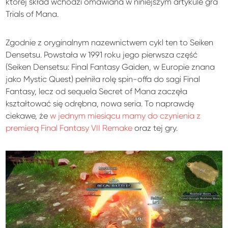
której skład wchodzi omawiana w niniejszym artykule gra
Trials of Mana.
Zgodnie z oryginalnym nazewnictwem cykl ten to Seiken
Densetsu. Powstała w 1991 roku jego pierwsza część
(Seiken Densetsu: Final Fantasy Gaiden, w Europie znana
jako Mystic Quest) pełniła rolę spin-offa do sagi Final
Fantasy, lecz od sequela Secret of Mana zaczęła
kształtować się odrębna, nowa seria. To naprawdę
ciekawe, że
w jednym miesiącu mamy do czynienia z
premierą Final Fantasy VII Remake
oraz tej gry.