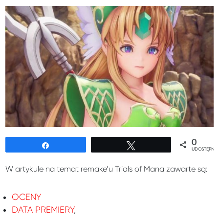
0
Udostępnij
Tweetuj
UDOSTĘPNIE
W artykule na temat remake’u Trials of Mana zawarte są:
OCENY
DATA PREMIERY
,