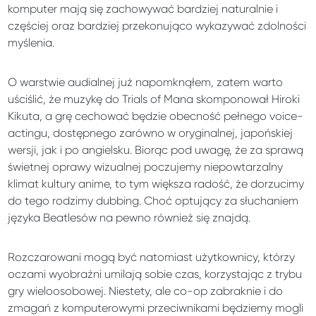
komputer mają się zachowywać bardziej naturalnie i
częściej oraz bardziej przekonująco wykazywać zdolności
myślenia.
O warstwie audialnej już napomknąłem, zatem warto
uściślić, że muzykę do Trials of Mana skomponował Hiroki
Kikuta, a grę cechować będzie obecność pełnego voice-
actingu, dostępnego zarówno w oryginalnej, japońskiej
wersji, jak i po angielsku. Biorąc pod uwagę, że za sprawą
świetnej oprawy wizualnej poczujemy niepowtarzalny
klimat kultury anime, to tym większa radość, że dorzucimy
do tego rodzimy dubbing. Choć optujący za słuchaniem
języka Beatlesów na pewno również się znajdą.
Rozczarowani mogą być natomiast użytkownicy, którzy
oczami wyobraźni umilają sobie czas, korzystając z trybu
gry wieloosobowej. Niestety, ale co-op zabraknie i do
zmagań z komputerowymi przeciwnikami będziemy mogli