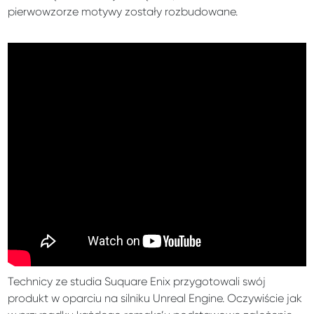
pierwowzorze motywy zostały rozbudowane.
Technicy ze studia Suquare Enix przygotowali swój
produkt w oparciu na silniku Unreal Engine. Oczywiście jak