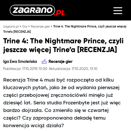
»
»
»
zagrano.pl
Gry
Recenzje gier
Trine 4: The Nightmare Prince, czyli jeszcze więcej
Trine’a [RECENZJA]
Trine 4: The Nightmare Prince, czyli
jeszcze więcej Trine’a [RECENZJA]
Iga Ewa Smoleńska
Recenzje gier
Publikacja: 17.10.2019, 13:00
Aktualizacja: 17.10.2020, 13:10
Recenzja Trine 4 musi być rozpoczęta od kilku
kluczowych pytań, jako że od wydania pierwszej
części przebojowej zręcznościówki minęło już
dziesięć lat. Seria studia Frozenbyte jest już więc
bardzo dojrzała. Co zmieniło się w czwartej
części? Czy zaproponowana dekadę temu
konwencja wciąż działa?