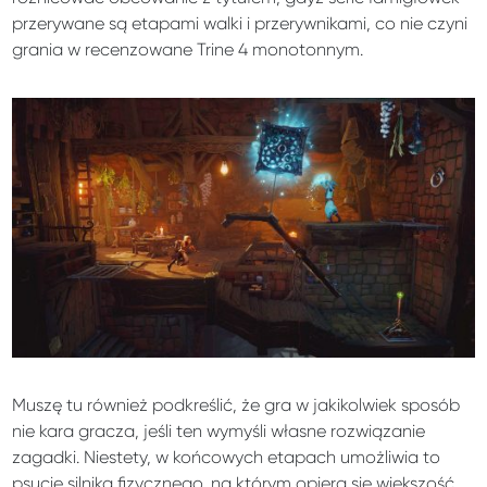
przerywane są etapami walki i przerywnikami, co nie czyni
grania w recenzowane Trine 4 monotonnym.
Muszę tu również podkreślić, że gra w jakikolwiek sposób
nie kara gracza, jeśli ten wymyśli własne rozwiązanie
zagadki. Niestety, w końcowych etapach umożliwia to
psucie silnika fizycznego, na którym opiera się większość