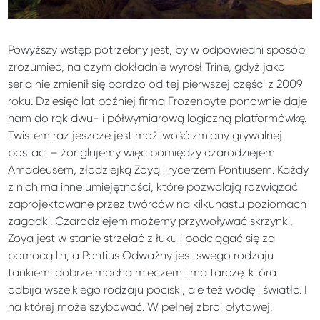
Powyższy wstęp potrzebny jest, by w odpowiedni sposób
zrozumieć, na czym dokładnie wyrósł Trine, gdyż jako
seria nie zmienił się bardzo od tej pierwszej części z 2009
roku. Dziesięć lat później firma Frozenbyte ponownie daje
nam do rąk dwu- i półwymiarową logiczną platformówkę.
Twistem raz jeszcze jest możliwość zmiany grywalnej
postaci – żonglujemy więc pomiędzy czarodziejem
Amadeusem, złodziejką Zoyą i rycerzem Pontiusem. Każdy
z nich ma inne umiejętności, które pozwalają rozwiązać
zaprojektowane przez twórców na kilkunastu poziomach
zagadki. Czarodziejem możemy przywoływać skrzynki,
Zoya jest w stanie strzelać z łuku i podciągać się za
pomocą lin, a Pontius Odważny jest swego rodzaju
tankiem: dobrze macha mieczem i ma tarczę, która
odbija wszelkiego rodzaju pociski, ale też wodę i światło. I
na której może szybować. W pełnej zbroi płytowej.