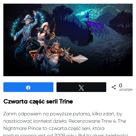
0
Udostępnij
Tweetuj
UDOSTĘPNIE
Czwarta część serii Trine
Zanim odpowiem na powyższe pytania, kilka zdań, by
naszkicować kontekst dzieła. Recenzowane Trine 4: The
Nightmare Prince to czwarta część serii, która
kontynuowana jest od 2009 roku. Był to okres świetności