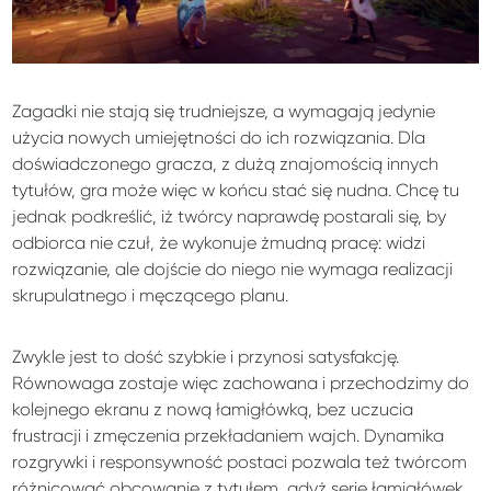
Zagadki nie stają się trudniejsze, a wymagają jedynie
użycia nowych umiejętności do ich rozwiązania. Dla
doświadczonego gracza, z dużą znajomością innych
tytułów, gra może więc w końcu stać się nudna. Chcę tu
jednak podkreślić, iż twórcy naprawdę postarali się, by
odbiorca nie czuł, że wykonuje żmudną pracę: widzi
rozwiązanie, ale dojście do niego nie wymaga realizacji
skrupulatnego i męczącego planu.
Zwykle jest to dość szybkie i przynosi satysfakcję.
Równowaga zostaje więc zachowana i przechodzimy do
kolejnego ekranu z nową łamigłówką, bez uczucia
frustracji i zmęczenia przekładaniem wajch. Dynamika
rozgrywki i responsywność postaci pozwala też twórcom
różnicować obcowanie z tytułem, gdyż serie łamigłówek