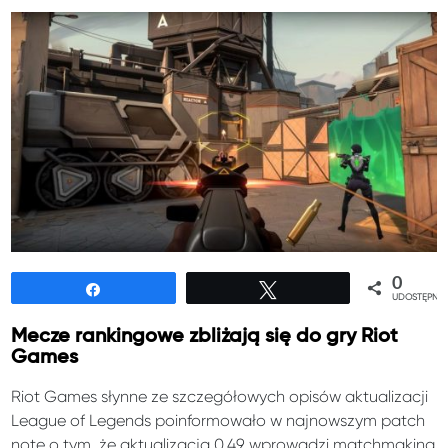
0
Udostępnij
Tweetuj
UDOSTĘPNIE
Mecze rankingowe zbliżają się do gry Riot
Games
Riot Games słynne ze szczegółowych opisów aktualizacji
League of Legends poinformowało w najnowszym patch
note o tym, że aktualizacja 0.49 wprowadzi matchmaking