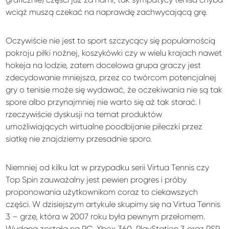
wciąż muszą czekać na naprawdę zachwycającą grę.
Oczywiście nie jest to sport szczycący się popularnością
pokroju piłki nożnej, koszykówki czy w wielu krajach nawet
hokeja na lodzie, zatem docelowa grupa graczy jest
zdecydowanie mniejsza, przez co twórcom potencjalnej
gry o tenisie może się wydawać, że oczekiwania nie są tak
spore albo przynajmniej nie warto się aż tak starać. I
rzeczywiście dyskusji na temat produktów
umożliwiających wirtualne poodbijanie piłeczki przez
siatkę nie znajdziemy przesadnie sporo.
Niemniej od kilku lat w przypadku serii Virtua Tennis czy
Top Spin zauważalny jest pewien progres i próby
proponowania użytkownikom coraz to ciekawszych
części. W dzisiejszym artykule skupimy się na Virtua Tennis
3 – grze, która w 2007 roku była pewnym przełomem.
Wydana została na PC, Xbox 360, PlayStation 3 oraz PSP,