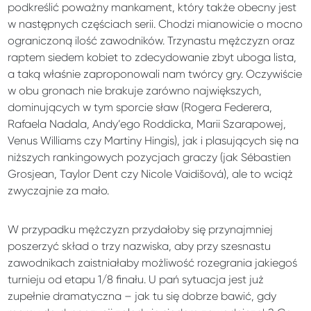
podkreślić poważny mankament, który także obecny jest
w następnych częściach serii. Chodzi mianowicie o mocno
ograniczoną ilość zawodników. Trzynastu mężczyzn oraz
raptem siedem kobiet to zdecydowanie zbyt uboga lista,
a taką właśnie zaproponowali nam twórcy gry. Oczywiście
w obu gronach nie brakuje zarówno największych,
dominujących w tym sporcie sław (Rogera Federera,
Rafaela Nadala, Andy’ego Roddicka, Marii Szarapowej,
Venus Williams czy Martiny Hingis), jak i plasujących się na
niższych rankingowych pozycjach graczy (jak Sébastien
Grosjean, Taylor Dent czy Nicole Vaidišová), ale to wciąż
zwyczajnie za mało.
W przypadku mężczyzn przydałoby się przynajmniej
poszerzyć skład o trzy nazwiska, aby przy szesnastu
zawodnikach zaistniałaby możliwość rozegrania jakiegoś
turnieju od etapu 1/8 finału. U pań sytuacja jest już
zupełnie dramatyczna – jak tu się dobrze bawić, gdy