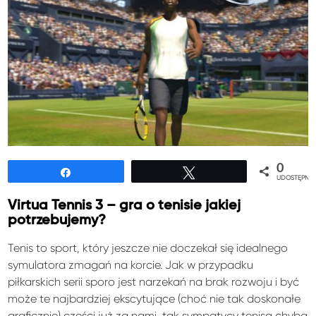
0
Udostępnij
Tweetuj
UDOSTĘPNIE
Virtua Tennis 3 – gra o tenisie jakiej
potrzebujemy?
Tenis to sport, który jeszcze nie doczekał się idealnego
symulatora zmagań na korcie. Jak w przypadku
piłkarskich serii sporo jest narzekań na brak rozwoju i być
może te najbardziej ekscytujące (choć nie tak doskonałe
graficznie) części już za nami, tak sympatycy tenisa chyba