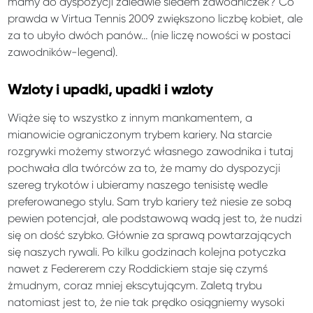
mamy do dyspozycji zaledwie siedem zawodniczek? Co
prawda w Virtua Tennis 2009 zwiększono liczbę kobiet, ale
za to ubyło dwóch panów… (nie liczę nowości w postaci
zawodników-legend).
Wzloty i upadki, upadki i wzloty
Wiąże się to wszystko z innym mankamentem, a
mianowicie ograniczonym trybem kariery. Na starcie
rozgrywki możemy stworzyć własnego zawodnika i tutaj
pochwała dla twórców za to, że mamy do dyspozycji
szereg trykotów i ubieramy naszego tenisistę wedle
preferowanego stylu. Sam tryb kariery też niesie ze sobą
pewien potencjał, ale podstawową wadą jest to, że nudzi
się on dość szybko. Głównie za sprawą powtarzających
się naszych rywali. Po kilku godzinach kolejna potyczka
nawet z Federerem czy Roddickiem staje się czymś
żmudnym, coraz mniej ekscytującym. Zaletą trybu
natomiast jest to, że nie tak prędko osiągniemy wysoki