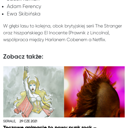
Adam Ferency
Ewa Skibińska
W głębi lasu to kolejna, obok brytyjskiej serii The Stranger
oraz hiszpańskiego El Inocente (Prawnik z Lincolna),
współpraca między Harlanem Cobenem a Netflix.
Zobacz także:
SERIALE,
29 CZE 2021
Tęczowe animacje to nowy punk rock –