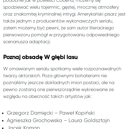
podobnie jak w powieści Cobena, możemy się
spodziewać wielu tajemnic, gęstej, mrocznej atmosfery
oraz znakomitej kryminalnej intrygi. Amerykański pisarz jest
także jednym z producentów wykonawczych serialu,
zatem możemy być pewni, że sam autor literackiego
pierwowzoru pomógł w przygotowaniu odpowiedniego
scenariusza adaptacji.
Poznaj obsadę W głębi lasu
W omawianym serialu spotkamy wiele rozpoznawalnych
twarzy aktorskich. Poza głównymi bohaterami nie
poznaliśmy jeszcze dokładnych imion postaci, ale na
pewno zostaną one pierwszorzędnie wykreowane ze
względu na obecność takich artystów jak:
Grzegorz Damięcki – Paweł Kopiński
Agnieszka Grochowska – Laura Goldsztajn
Jacek Koman