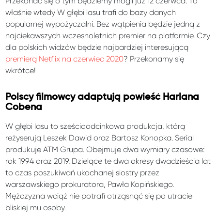
Przekonać się o tym będziemy mogli już 12 czerwca. To
właśnie wtedy W głębi lasu trafi do bazy danych
popularnej wypożyczalni. Bez wątpienia będzie jedną z
najciekawszych wczesnoletnich premier na platformie. Czy
dla polskich widzów będzie najbardziej interesującą
premierą Netflix na czerwiec 2020
? Przekonamy się
wkrótce!
Polscy filmowcy adaptują powieść Harlana
Cobena
W głębi lasu to sześcioodcinkowa produkcja, którą
reżyserują Leszek Dawid oraz Bartosz Konopka. Serial
produkuje ATM Grupa. Obejmuje dwa wymiary czasowe:
rok 1994 oraz 2019. Dzielące te dwa okresy dwadzieścia lat
to czas poszukiwań ukochanej siostry przez
warszawskiego prokuratora, Pawła Kopińskiego.
Mężczyzna wciąż nie potrafi otrząsnąć się po utracie
bliskiej mu osoby.