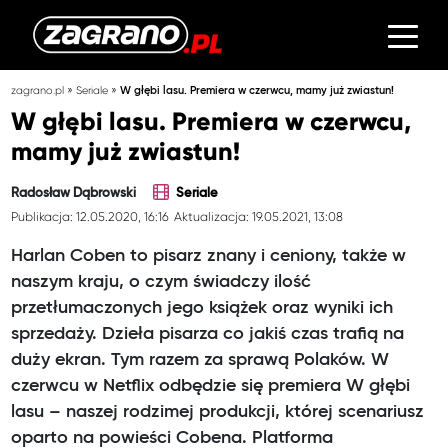
»
»
zagrano.pl
Seriale
W głębi lasu. Premiera w czerwcu, mamy już zwiastun!
W głębi lasu. Premiera w czerwcu,
mamy już zwiastun!
Radosław Dąbrowski
Seriale
Publikacja: 12.05.2020, 16:16
Aktualizacja: 19.05.2021, 13:08
Harlan Coben to pisarz znany i ceniony, także w
naszym kraju, o czym świadczy ilość
przetłumaczonych jego książek oraz wyniki ich
sprzedaży. Dzieła pisarza co jakiś czas trafią na
duży ekran. Tym razem za sprawą Polaków. W
czerwcu w Netflix odbędzie się premiera W głębi
lasu – naszej rodzimej produkcji, której scenariusz
oparto na powieści Cobena. Platforma