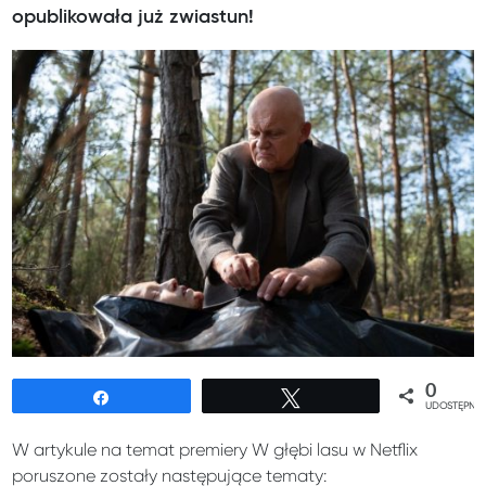
opublikowała już zwiastun!
0
Udostępnij
Tweetuj
UDOSTĘPNIE
W artykule na temat premiery W głębi lasu w Netflix
poruszone zostały następujące tematy: