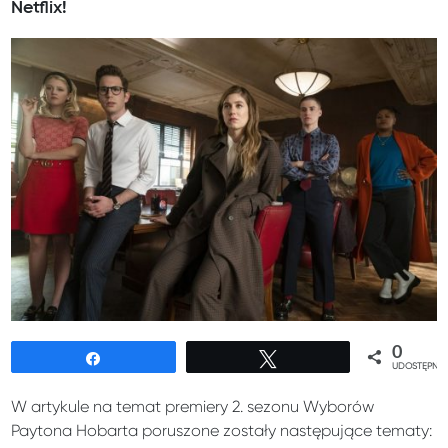
Netflix!
0
Udostępnij
Tweetuj
UDOSTĘPNIE
W artykule na temat premiery 2. sezonu Wyborów
Paytona Hobarta poruszone zostały następujące tematy: