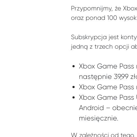
Przypomnijmy, że Xbox
oraz ponad 100 wysokie
Subskrypcja jest kont
jedną z trzech opcji 
Xbox Game Pass n
następnie 39,99 z
Xbox Game Pass n
Xbox Game Pass U
Android – obecnie
miesięcznie.
W zależności od tego, 