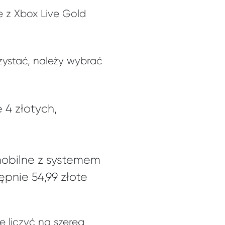
e z Xbox Live Gold
zystać, należy wybrać
4 złotych,
mobilne z systemem
ępnie 54,99 złote
e liczyć na szereg