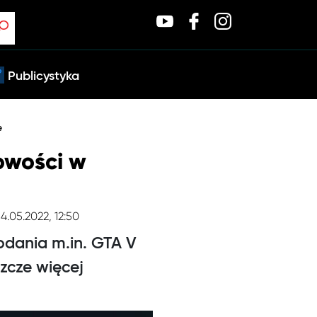
Publicystyka
e
owości w
 4.05.2022, 12:50
odania m.in. GTA V
szcze więcej