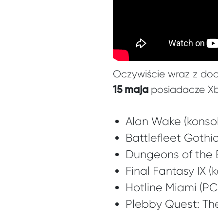
Oczywiście wraz z dod
posiadacze Xb
15 maja
Alan Wake (konso
Battlefleet Gothi
Dungeons of the 
Final Fantasy IX 
Hotline Miami (PC
Plebby Quest: Th