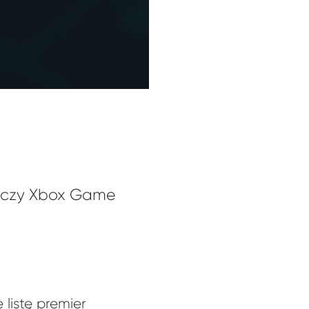
daczy Xbox Game
listę premier