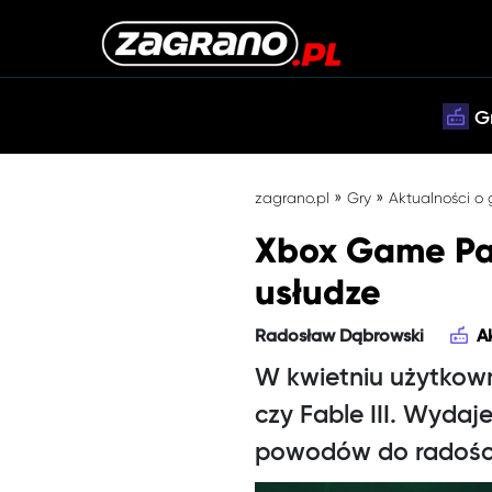
G
»
»
zagrano.pl
Gry
Aktualności o
Xbox Game Pas
usłudze
Radosław Dąbrowski
A
W kwietniu użytkown
czy Fable III. Wydaj
powodów do radośc