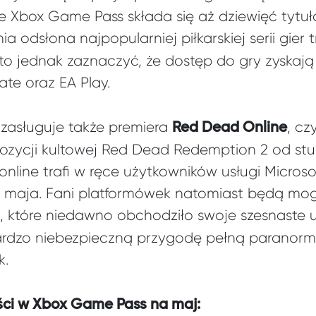
Xbox Game Pass składa się aż dziewięć tytuł
nia odsłona najpopularniej piłkarskiej serii gier t
to jednak zaznaczyć, że dostęp do gry zyskają 
te oraz EA Play.
zasługuje także premiera
, cz
Red Dead Online
ozycji kultowej Red Dead Redemption 2 od st
nline trafi w ręce użytkowników usługi Micros
3 maja. Fani platformówek natomiast będą mo
, które niedawno obchodziło swoje szesnaste u
ardzo niebezpieczną przygodę pełną paranorm
k.
ści w Xbox Game Pass na maj: