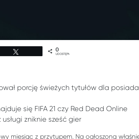
0
Tweetuj
UDOSTĘPNIEŃ
tował porcję świeżych tytułów dla posia
jduje się FIFA 21 czy Red Dead Online
usługi zniknie sześć gier
owy miesiąc z przytupem. Na ogłoszoną właśnie 