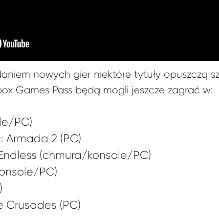
aniem nowych gier niektóre tytuły opuszczą sz
ox Games Pass będą mogli jeszcze zagrać w:
le/PC)
c: Armada 2 (PC)
Endless (chmura/konsole/PC)
(konsole/PC)
)
e Crusades (PC)