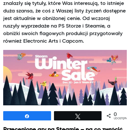
znalazły się tytuły, które Was interesują, to istnieje
duża szansa, że coś z Waszej listy życzeń dostępne
jest aktualnie w obniżonej cenie. Od wczoraj
ruszyły wyprzedaże na PS Storze i Steamie, a
obniżki swoich flagowych produkcji przygotowały
również Electronic Arts i Capcom.
0
Udostępnij
Tweetuj
UDOSTĘPNIE
Przecenione gry na Steamie – na co zwrócić