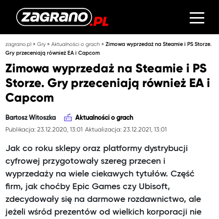
»
»
»
zagrano.pl
Gry
Aktualności o grach
Zimowa wyprzedaż na Steamie i PS Storze.
Gry przeceniają również EA i Capcom
Zimowa wyprzedaż na Steamie i PS
Storze. Gry przeceniają również EA i
Capcom
Bartosz Witoszka
Aktualności o grach
Publikacja: 23.12.2020, 13:01
Aktualizacja: 23.12.2021, 13:01
Jak co roku sklepy oraz platformy dystrybucji
cyfrowej przygotowały szereg przecen i
wyprzedaży na wiele ciekawych tytułów. Część
firm, jak choćby Epic Games czy Ubisoft,
zdecydowały się na darmowe rozdawnictwo, ale
jeżeli wśród prezentów od wielkich korporacji nie