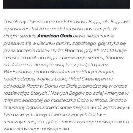
Zostaliśmy stworzeni na podobieństwo Boga, ale Bogowie
są stworzeni także na podobieństwo nas samych. W
drugim sezonie
bitwa nieuchronnie
American Gods
przesuwa się w kierunku punktu zapalnego, gdy styka się
przeznaczenie bóstw i ludzi. Podczas gdy Mr. World knuje
zemstę za atak na niego z pierwszego sezonu, Shadow
na dobre i na złe wiąże swój los z podjętą przez
Wednesdaya próbą uświadomienia Starym Bogom
nadchodzącej wojny, z Laurą i Mad Sweeneyem w
odwodzie. Rada w Domu na Skale przeradza się w chaos,
rozsiewając Starych i Nowych Bogów po całej Ameryce w
misji prowadzącej do miasteczka Cairo w Illinois. Shadow
zmuszony będzie znaleźć sobie miejsce w roli wyznawcy w
tym dziwnym, nowym świecie żyjących bóstw –
mrocznym miejscu, gdzie zmiana wymaga poświęcenia, a
wiara strasznego poświęcenia.