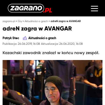
»
»
»
zagrano.pl
Gry
Aktualności o grach
adreN zagra w AVANGAR
adreN zagra w AVANGAR
Patryk Stec
Aktualności o grach
Publikacja: 26.06.2019, 16:08
Aktualizacja: 26.06.2020, 16:08
Kazachski zawodnik znalazł w końcu nowy zespół.