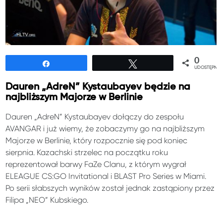
0
Udostępnij
Tweetuj
UDOSTĘPNIE
Dauren „AdreN” Kystaubayev będzie na
najbliższym Majorze w Berlinie
Dauren „AdreN” Kystaubayev dołączy do zespołu
AVANGAR i już wiemy, że zobaczymy go na najbliższym
Majorze w Berlinie, który rozpocznie się pod koniec
sierpnia. Kazachski strzelec na początku roku
reprezentował barwy FaZe Clanu, z którym wygrał
ELEAGUE CS:GO Invitational i BLAST Pro Series w Miami.
Po serii słabszych wyników został jednak zastąpiony przez
Filipa „NEO” Kubskiego.