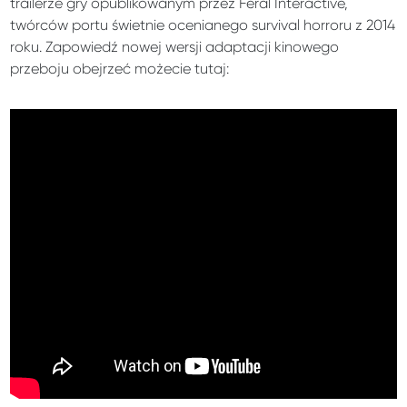
trailerze gry opublikowanym przez Feral Interactive,
twórców portu świetnie ocenianego survival horroru z 2014
roku. Zapowiedź nowej wersji adaptacji kinowego
przeboju obejrzeć możecie tutaj: