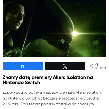
0
Udostępnij
Tweetuj
UDOSTĘPNIE
Znamy datę premiery Alien: Isolation na
Nintendo Switch
Zapowiadana od kilku miesięcy premiera Alien: Isolation
na Nintendo Switch odbędzie się ostatecznie 5 grudnia
2019 roku. Taki termin podany został w najnowszym