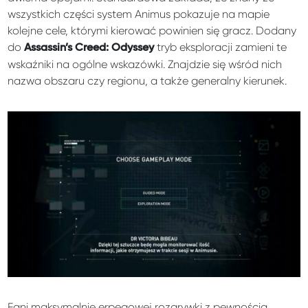
wszystkich części system Animus pokazuje na mapie
kolejne cele, którymi kierować powinien się gracz. Dodany
do
tryb eksploracji zamieni te
Assassin’s Creed: Odyssey
wskaźniki na ogólne wskazówki. Znajdzie się wśród nich
nazwa obszaru czy regionu, a także generalny kierunek.
Fani maksymalnie erpegowej rozgrywki z pewnością