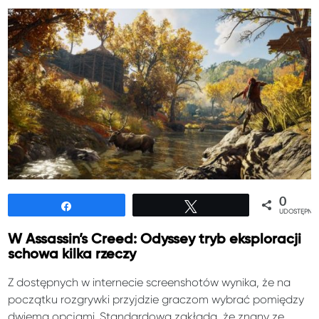
0
Udostępnij
Tweetuj
UDOSTĘPNIE
W Assassin’s Creed: Odyssey tryb eksploracji
schowa kilka rzeczy
Z dostępnych w internecie screenshotów wynika, że na
początku rozgrywki przyjdzie graczom wybrać pomiędzy
dwiema opcjami. Standardowa zakłada, że znany ze