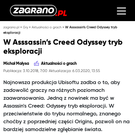
»
»
»
zagrano.pl
Gry
Aktualności o grach
W Asssassin’s Creed Odyssey tryb
eksploracji
W Asssassin’s Creed Odyssey tryb
eksploracji
Michał Małysa
Aktualności o grach
Publikacja: 3.10.2018, 7:00
Aktualizacja: 6.03.2020, 13:55
Najnowsza produkcja Ubisoftu zadba o to, aby
zadowolić graczy na różnych poziomach
zaawansowania. Jedną z nowinek ma być w
Assassin's Creed: Odyssey tryb eksploracji. W
przeciwieństwie do trybu normalnego, znanego
choćby z poprzedniej części Origins, pozwoli on na
bardziej samodzielne zgłębianie świata.