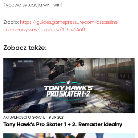
Typowa sytuacja win-win!
Źródło:
https://guides.gamepressure.com/assassins-
creed-odyssey/guide.asp?ID=46460
Zobacz także:
AKTUALNOŚCI O GRACH,
9 LIP 2021
Tony Hawk’s Pro Skater 1 + 2. Remaster idealny