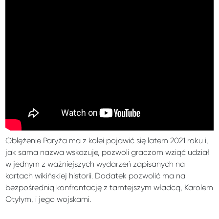
Oblężenie Paryża ma z kolei pojawić się latem 2021 roku i,
jak sama nazwa wskazuje, pozwoli graczom wziąć udział
w jednym z ważniejszych wydarzeń zapisanych na
kartach wikińskiej historii. Dodatek pozwolić ma na
bezpośrednią konfrontację z tamtejszym władcą, Karolem
Otyłym, i jego wojskami.