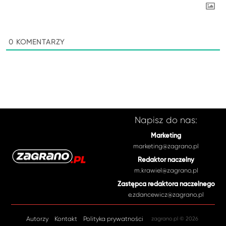
0
KOMENTARZY
Napisz do nas:
Marketing
marketing@zagrano.pl
Redaktor naczelny
m.krawiel@zagrano.pl
Zastępca redaktora naczelnego
e.zdancewicz@zagrano.pl
Autorzy
Kontakt
Polityka prywatności
zagrano.pl © 2026