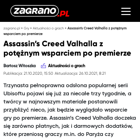
»
»
»
zagrano.pl
Gry
Aktualności o grach
Assassin’s Creed Valhalla z potężnym
wsparciem po premierze
Assassin’s Creed Valhalla z
potężnym wsparciem po premierze
Bartosz Witoszka
Aktualności o grach
Publikacja: 21.10.2020, 15:50
Aktualizacja: 26.10.2021, 8:21
Trzynasta pełnoprawna odsłona popularnej serii
Ubisoftu pojawi się już za niecałe trzy tygodnie, a
twórcy w najnowszym materiale postanowili
przybliżyć nieco, jak będzie wyglądało wsparcie
gry po premierze. Assassin’s Creed Valhalla doczeka
się zarówno płatnych, jak i darmowych dodatków,
które przeniosą graczy m.in. do Paryża czy