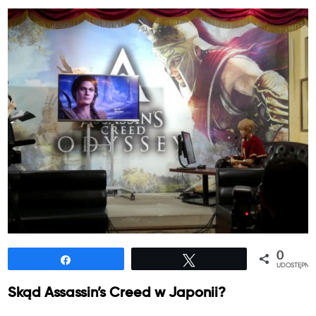
0
Udostępnij
Tweetuj
UDOSTĘPNIE
Skąd Assassin’s Creed w Japonii?