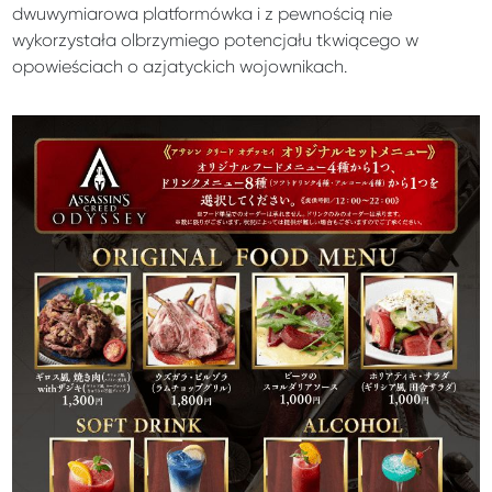
dwuwymiarowa platformówka i z pewnością nie
wykorzystała olbrzymiego potencjału tkwiącego w
opowieściach o azjatyckich wojownikach.