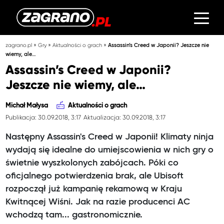
»
»
»
zagrano.pl
Gry
Aktualności o grach
Assassin’s Creed w Japonii? Jeszcze nie
wiemy, ale…
Assassin’s Creed w Japonii?
Jeszcze nie wiemy, ale…
Michał Małysa
Aktualności o grach
Publikacja: 30.09.2018, 3:17
Aktualizacja: 30.09.2018, 3:17
Następny Assassin's Creed w Japonii! Klimaty ninja
wydają się idealne do umiejscowienia w nich gry o
świetnie wyszkolonych zabójcach. Póki co
oficjalnego potwierdzenia brak, ale Ubisoft
rozpoczął już kampanię rekamową w Kraju
Kwitnącej Wiśni. Jak na razie producenci AC
wchodzą tam... gastronomicznie.