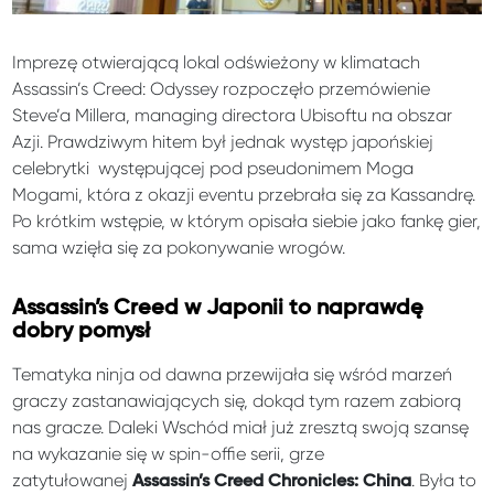
Imprezę otwierającą lokal odświeżony w klimatach
Assassin’s Creed: Odyssey rozpoczęło przemówienie
Steve’a Millera, managing directora Ubisoftu na obszar
Azji. Prawdziwym hitem był jednak występ japońskiej
celebrytki występującej pod pseudonimem Moga
Mogami, która z okazji eventu przebrała się za Kassandrę.
Po krótkim wstępie, w którym opisała siebie jako fankę gier,
sama wzięła się za pokonywanie wrogów.
Assassin’s Creed w Japonii to naprawdę
dobry pomysł
Tematyka ninja od dawna przewijała się wśród marzeń
graczy zastanawiających się, dokąd tym razem zabiorą
nas gracze. Daleki Wschód miał już zresztą swoją szansę
na wykazanie się w spin-offie serii, grze
zatytułowanej
. Była to
Assassin’s Creed Chronicles: China