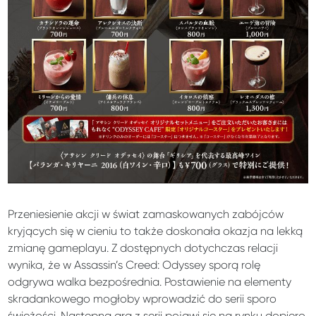
Przeniesienie akcji w świat zamaskowanych zabójców
kryjących się w cieniu to także doskonała okazja na lekką
zmianę gameplayu. Z dostępnych dotychczas relacji
wynika, że w Assassin’s Creed: Odyssey sporą rolę
odgrywa walka bezpośrednia. Postawienie na elementy
skradankowego mogłoby wprowadzić do serii sporo
świeżości. Następna gra z serii pojawi się na rynku dopiero