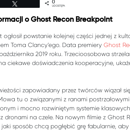
0
Tweetuj
UDOSTĘPNIEŃ
rmacji o Ghost Recon Breakpoint
 ogłosił powstanie kolejnej części jednej z kul
iem Toma Clancy’ego. Data premiery
Ghost Re
 października 2019 roku. Trzecioosobowa strzel
 na ciekawe doświadczenia kooperacyjne, ukaże 
eżości zapowiadany przez twórców wiązał się
 Mowa tu o związanymi z ranami postrzałowym
zonym i mocno rozwiniętym systemie klasowych 
z dronami na czele. Na nowym filmie z Ghost 
aki sposób chcą pogłębić grę fabularnie, aby j