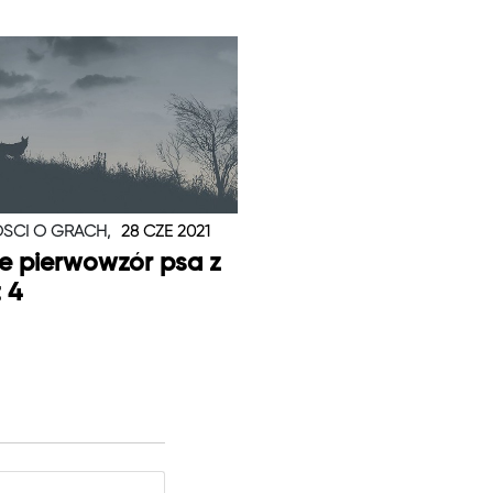
ŚCI O GRACH,
28 CZE 2021
je pierwowzór psa z
t 4