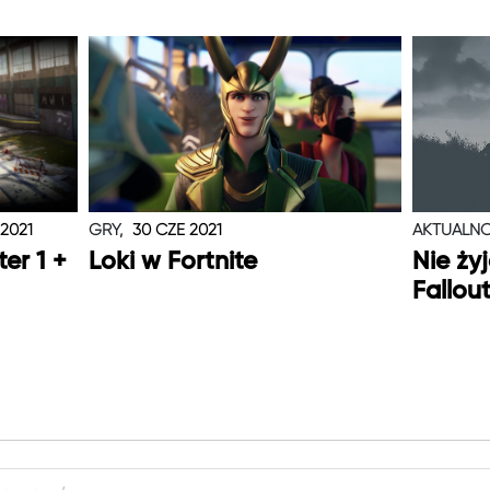
 2021
GRY,
30 CZE 2021
AKTUALNO
er 1 +
Loki w Fortnite
Nie ży
Fallou