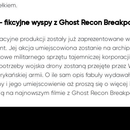
ełkiem.
– fikcyjne wyspy z Ghost Recon Breakp
acyjne produkcji zostały już zaprezentowane w 
t. Jej akcja umiejscowiona zostanie na archi
we militarnego sprzętu tajemniczej korporacji 
trzeby wojska drony zostaną przejęte przez 
ykańskiej armii. O ile sam opis fabuły wydawał
y i jego umiejscowienie aż proszą się o więcej 
ą na najnowszym filmie z Ghost Recon Breakpo