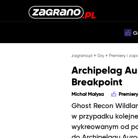
G
»
»
zagrano.pl
Gry
Premiery i zap
Archipelag Au
Breakpoint
Michał Małysa
Premiery
Ghost Recon Wildland
w przypadku kolejne
wykreowanym od pods
do Archipelagu Auro