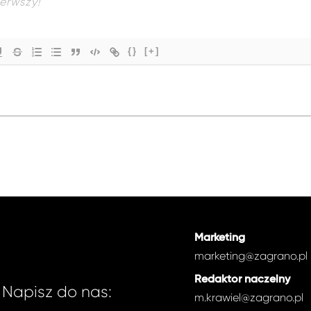
{}
[+]
Marketing
marketing@zagrano.pl
Redaktor naczelny
Napisz do nas:
m.krawiel@zagrano.pl