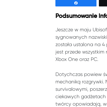
Udostępnij
Podsumowanie info
Jeszcze w maju Ubisoft
sygnowanych nazwisk
została ustalona na 4
jest przede wszystkim
Xbox One oraz PC.
Dotychczas powiew świ
mechaniką rozgrywki.
survivalowymi, poszer
ciekawych gadżetach 
twórcy opowiadają, w j