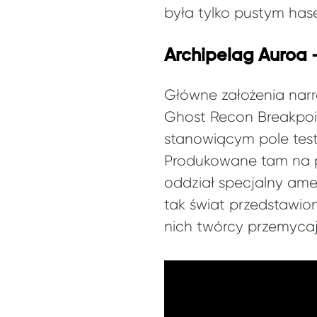
była tylko pustym has
Archipelag Auroa 
Główne założenia narr
Ghost Recon Breakpoin
stanowiącym pole testo
Produkowane tam na po
oddział specjalny amer
tak świat przedstawion
nich twórcy przemycaj