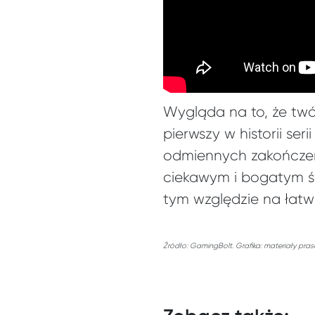
Wygląda na to, że twó
pierwszy w historii ser
odmiennych zakończeń)
ciekawym i bogatym św
tym względzie na łatw
Źródło: GamingBolt. Grafika: materiały pra