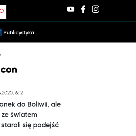
Publicystyka
t
econ
5.2020, 6:12
anek do Boliwii, ale
a ze światem
tarali się podejść