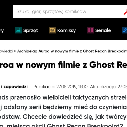
ry
Sprzęt
Komiksy
Seriale
»
owiedzi
Archipelag Auroa w nowym filmie z Ghost Recon Breakpoin
roa w nowym filmie z Ghost R
Publikacja: 27.05.2019, 11:00
Aktualizacja: 27.0
 i zapowiedzi
s przenosiło wielbicieli taktycznych strzel
j odsłony serii będziemy mieć do czynieni
taw. Chcecie dowiedzieć się, jak twórcy s
a, miejsca akcji Ghost Recon Breakpoint?