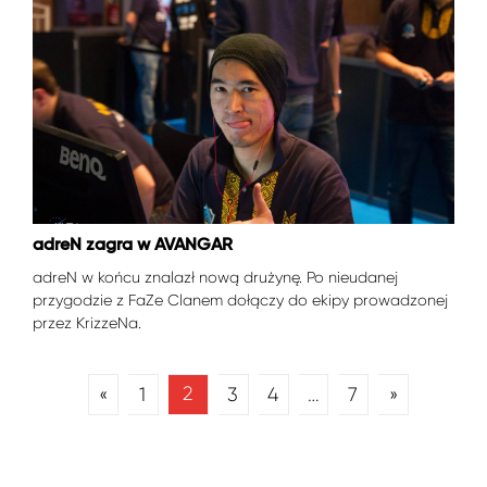
adreN zagra w AVANGAR
adreN w końcu znalazł nową drużynę. Po nieudanej
przygodzie z FaZe Clanem dołączy do ekipy prowadzonej
przez KrizzeNa.
2
«
1
3
4
7
»
…