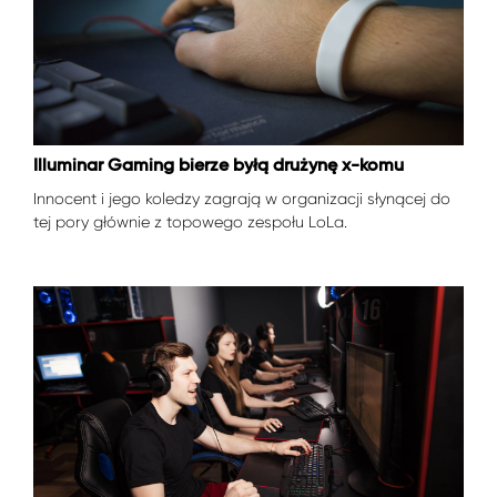
Illuminar Gaming bierze byłą drużynę x-komu
Innocent i jego koledzy zagrają w organizacji słynącej do
tej pory głównie z topowego zespołu LoLa.