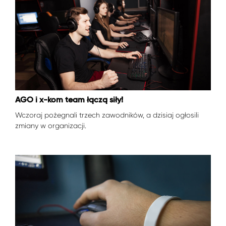
AGO i x-kom team łączą siły!
Wczoraj pożegnali trzech zawodników, a dzisiaj ogłosili
zmiany w organizacji.