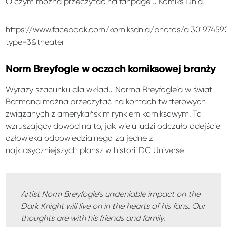
O czym można przeczytać na fanpage’u Komiks Dnia.
https://www.facebook.com/komiksdnia/photos/a.3019745
type=3&theater
Norm Breyfogle w oczach komiksowej branży
Wyrazy szacunku dla wkładu Norma Breyfogle’a w świat
Batmana można przeczytać na kontach twitterowych
związanych z amerykańskim rynkiem komiksowym. To
wzruszający dowód na to, jak wielu ludzi odczuło odejście
człowieka odpowiedzialnego za jedne z
najklasyczniejszych plansz w historii DC Universe.
Artist Norm Breyfogle’s undeniable impact on the
Dark Knight will live on in the hearts of his fans. Our
thoughts are with his friends and family.