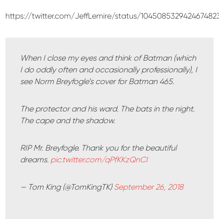
https://twitter.com/JeffLemire/status/104508532942467482
When I close my eyes and think of Batman (which
I do oddly often and occasionally professionally), I
see Norm Breyfogle’s cover for Batman 465.
The protector and his ward. The bats in the night.
The cape and the shadow.
RIP Mr. Breyfogle. Thank you for the beautiful
dreams.
pic.twitter.com/qPfKKzQnCI
— Tom King (@TomKingTK)
September 26, 2018