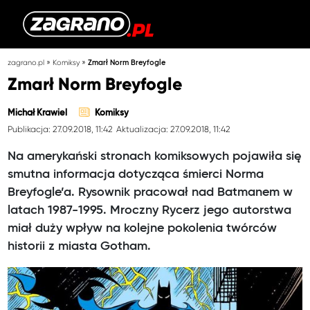
»
»
zagrano.pl
Komiksy
Zmarł Norm Breyfogle
Zmarł Norm Breyfogle
Michał Krawiel
Komiksy
Publikacja: 27.09.2018, 11:42
Aktualizacja: 27.09.2018, 11:42
Na amerykański stronach komiksowych pojawiła się
smutna informacja dotycząca śmierci Norma
Breyfogle’a. Rysownik pracował nad Batmanem w
latach 1987-1995. Mroczny Rycerz jego autorstwa
miał duży wpływ na kolejne pokolenia twórców
historii z miasta Gotham.