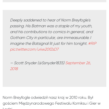
Deeply saddened to hear of Norm Breyfogle's
passing. His Batman was a staple of my youth,
and his contributions to comics in general, and
Gotham City in particular, are immeasurable. I
imagine the Batsignal lit just for him tonight.
#RIP
pic.twitter.com/u4w20fZsD7
— Scott Snyder (@Ssnyder1835)
September 26,
2018
Norm Breyfogle odwiedził nasz kraj w 2010 roku. Był
gościem Międzynarodowego Festiwalu Komiksu i Gier w