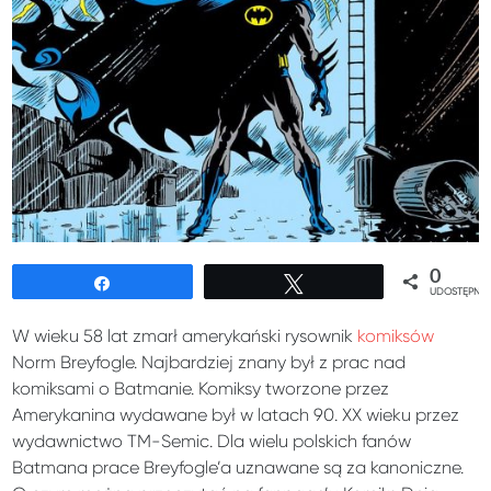
0
Udostępnij
Tweetuj
UDOSTĘPNIE
W wieku 58 lat zmarł amerykański rysownik
komiksów
Norm Breyfogle. Najbardziej znany był z prac nad
komiksami o Batmanie. Komiksy tworzone przez
Amerykanina wydawane był w latach 90. XX wieku przez
wydawnictwo TM-Semic. Dla wielu polskich fanów
Batmana prace Breyfogle’a uznawane są za kanoniczne.