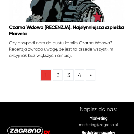
Czarna Wdowa [RECENZJA]. Najsłynniejsza szpieżka
Marvela
Czy przypadł nam do gustu komiks Czarna Wdowa?
Recenzja zwraca uwagę, że jest to przede wszystkim
akcyjniak bez większych ambicji.
1
2
3
4
»
Napisz do nas:
Marketing
marketing@zagrano.pl
Redaktor naczelny