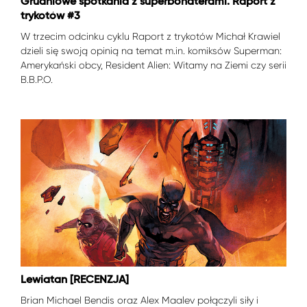
Grudniowe spotkania z superbohaterami. Raport z
trykotów #3
W trzecim odcinku cyklu Raport z trykotów Michał Krawiel
dzieli się swoją opinią na temat m.in. komiksów Superman:
Amerykański obcy, Resident Alien: Witamy na Ziemi czy serii
B.B.P.O.
Lewiatan [RECENZJA]
Brian Michael Bendis oraz Alex Maalev połączyli siły i