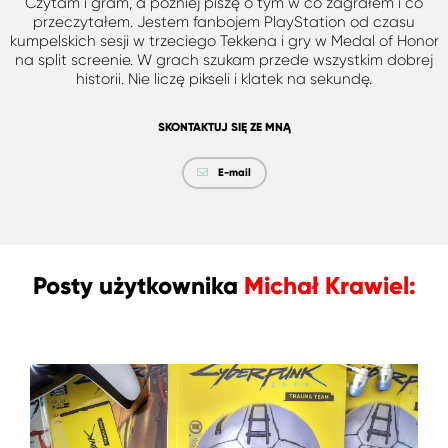
Czytam i gram, a później piszę o tym w co zagrałem i co
przeczytałem. Jestem fanbojem PlayStation od czasu
kumpelskich sesji w trzeciego Tekkena i gry w Medal of Honor
na split screenie. W grach szukam przede wszystkim dobrej
historii. Nie liczę pikseli i klatek na sekundę.
SKONTAKTUJ SIĘ ZE MNĄ
E-mail
Posty użytkownika
Michał Krawiel: