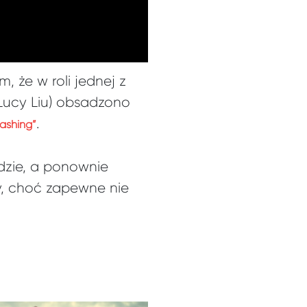
 że w roli jednej z
 Lucy Liu) obsadzono
.
ashing”
adzie, a ponownie
y, choć zapewne nie