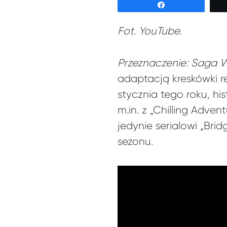
Udostępnij
Fot. YouTube.
Przeznaczenie: Saga 
adaptacją kreskówki r
stycznia tego roku, his
m.in. z „Chilling Adven
jedynie serialowi „Bri
sezonu.