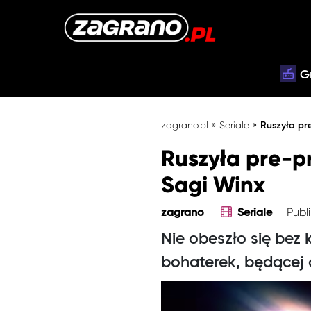
G
»
»
zagrano.pl
Seriale
Ruszyła pr
Ruszyła pre-p
Sagi Winx
Publi
zagrano
Seriale
Nie obeszło się bez 
bohaterek, będącej 