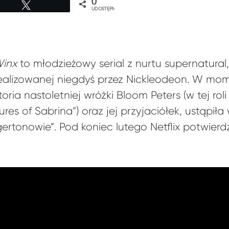
0
Tweetuj
UDOSTĘPNIEŃ
Winx
to młodzieżowy serial z nurtu supernatural
ealizowanej niegdyś przez Nickleodeon. W mom
toria nastoletniej wróżki Bloom Peters (w tej ro
tures of Sabrina”) oraz jej przyjaciółek, ustąpił
dgertonowie”. Pod koniec lutego Netflix potwierd