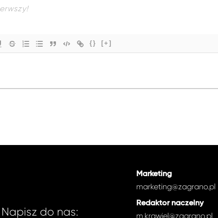
{}
[+]
Marketing
marketing@zagrano.pl
Redaktor naczelny
Napisz do nas:
m.krawiel@zagrano.pl