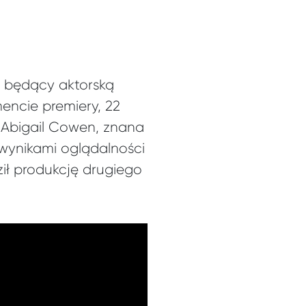
, będący aktorską
encie premiery, 22
li Abigail Cowen, znana
a wynikami oglądalności
ził produkcję drugiego