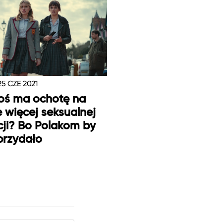
25 CZE 2021
oś ma ochotę na
e więcej seksualnej
ji? Bo Polakom by
 przydało