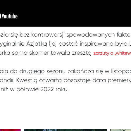
zło się bez kontrowersji spowodowanych faktem,
ginalnie Azjatką (jej postać inspirowana była
torka sama skomentowała zresztą
zarzuty o „whitew
ęcia do drugiego sezonu zakończą się w listop
landii. Kwestią otwartą pozostaje data premier
niż w połowie 2022 roku.