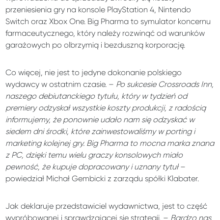
przeniesienia gry na konsole PlayStation 4, Nintendo
Switch oraz Xbox One. Big Pharma to symulator koncernu
farmaceutycznego, który należy rozwinąć od warunków
garażowych po olbrzymią i bezduszną korporację.
Co więcej, nie jest to jedyne dokonanie polskiego
wydawcy w ostatnim czasie. –
Po sukcesie Crossroads Inn,
naszego debiutanckiego tytułu, który w tydzień od
premiery odzyskał wszystkie koszty produkcji, z radością
informujemy, że ponownie udało nam się odzyskać w
siedem dni środki, które zainwestowaliśmy w porting i
marketing kolejnej gry. Big Pharma to mocna marka znana
z PC, dzięki temu wielu graczy konsolowych miało
pewność, że kupuje dopracowany i uznany tytuł
–
powiedział Michał Gembicki z zarządu spółki Klabater.
Jak deklaruje przedstawiciel wydawnictwa, jest to część
wypróbowanej i sprawdzającej się strategii. –
Bardzo nas