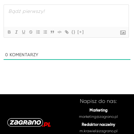
{}
[+]
0
KOMENTARZY
Napisz do nas:
Marketing
marketing@zagrano.pl
Redaktor naczelny
m.krawiel@zagrano.pl