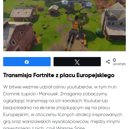
0
Udostępnij
Tweetuj
UDOSTĘPNIE
Transmisja Fortnite z placu Europejskiego
W bitwie weźmie udział ośmiu youtuberów, w tym m.in.
Dominik Łupicki i Manoyek. Zmagania zobaczymy
oglądając transmisję na ich kanałach Youtube lub
bezpośrednio na ekranie znajdującym się na placu
Europejskim, w otoczeniu licznych atrakcji inspirowanych
grą oraz warszawskich wysokościowców, między innymi
najwyższego z nich, czyli Warsaw Spire.