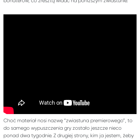
bohaterów, co zresztą widać na poniższym zwiastunie.
Choć materiał nosi nazwę “zwiastuna premierowego”, to
do samego wypuszczenia gry zostało jeszcze nieco
ponad dwa tygodnie. Z drugiej strony, kim ja jestem, żeby