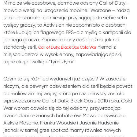
Mimo że wieloosobowe, darmowe odsłony Call of Duty –
mowa o wersji na urządzenia mobilne i Warzone – radzą
sobie doskonale i co miesiąc przyciągają do siebie setki
tysięcy graczy, to Activision nie zapomniało o osobach,
które kupują ich flagowego FPS-a z myślą o kampanii dla
jednego gracza. Zapowiedziany dość późno, jak na
standardy serii,
niemal z
Call of Duty: Black Ops Cold War
miejsca uderzał w wysokie tony, zapowiadając spiski,
tajne akcje i walkę z “tymi złymi”.
Czym to się różni od wydanych już części? W zasadzie
niczym, ale pewnym odświeżeniem dla serii będzie powrót
do realiów zimnej wojny, która po raz pierwszy została
wprowadzona w Call of Duty: Black Ops z 2010 roku. Cold
War wprost odwoła się do tej odsłony, przywracając
trzech dobrze znanych bohaterów. Mowa oczywiście o
Aleksie Masonie, Franku Woodsie i Jasonie Hudsonie,
jednak w samej grze spotkać mamy również nowych