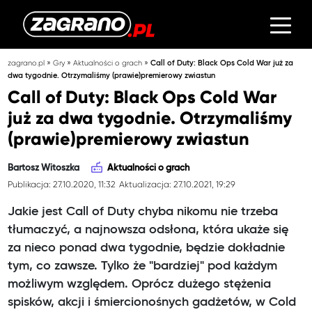
»
»
»
zagrano.pl
Gry
Aktualności o grach
Call of Duty: Black Ops Cold War już za
dwa tygodnie. Otrzymaliśmy (prawie)premierowy zwiastun
Call of Duty: Black Ops Cold War
już za dwa tygodnie. Otrzymaliśmy
(prawie)premierowy zwiastun
Bartosz Witoszka
Aktualności o grach
Publikacja: 27.10.2020, 11:32
Aktualizacja: 27.10.2021, 19:29
Jakie jest Call of Duty chyba nikomu nie trzeba
tłumaczyć, a najnowsza odsłona, która ukaże się
za nieco ponad dwa tygodnie, będzie dokładnie
tym, co zawsze. Tylko że "bardziej" pod każdym
możliwym względem. Oprócz dużego stężenia
spisków, akcji i śmiercionośnych gadżetów, w Cold