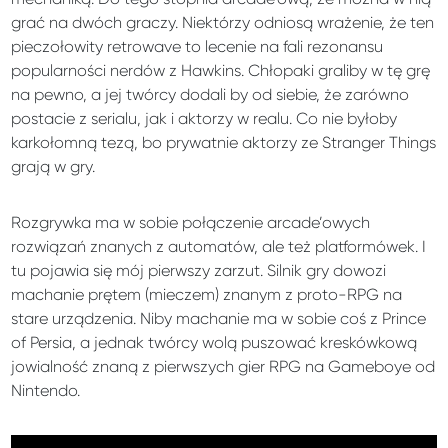
grać na dwóch graczy. Niektórzy odniosą wrażenie, że ten
pieczołowity retrowave to lecenie na fali rezonansu
popularności nerdów z Hawkins. Chłopaki graliby w tę grę
na pewno, a jej twórcy dodali by od siebie, że zarówno
postacie z serialu, jak i aktorzy w realu. Co nie byłoby
karkołomną tezą, bo prywatnie aktorzy ze Stranger Things
grają w gry.
Rozgrywka ma w sobie połączenie arcade’owych
rozwiązań znanych z automatów, ale też platformówek. I
tu pojawia się mój pierwszy zarzut. Silnik gry dowozi
machanie prętem (mieczem) znanym z proto-RPG na
stare urządzenia. Niby machanie ma w sobie coś z Prince
of Persia, a jednak twórcy wolą puszować kreskówkową
jowialność znaną z pierwszych gier RPG na Gameboye od
Nintendo.