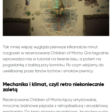
Tak mniej więcej wygląda pierwsze kilkanaście minut
rozgrywki w recenzowane Children of Morta. Gra łagodnie
wprowadza nas w tutorial na terenie lasu, a potem na
pogadankę z babką przy kominku. Po czym wbijamy do
uwielbianej przez fanów lochów i smoków piwnicy.
Mechanika i klimat, czyli retro niekoniecznie
zaletą
Recenzowane Children of Morta łączy artystowskie,
mroczne, baśniowe pejzaże z retropikselozą i arcade’ową
mechaniką. Do tego stopnia arcade’ową, że można w nią