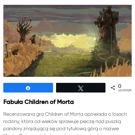
0
Udostępnij
Tweetuj
UDOSTĘPNIE
Fabuła Children of Morta
Recenzowana gra Children of Morta opowiada o losach
rodziny, która od wieków sprawuje pieczę nad puszką
pandory znajdującą się pod tytułową górą o nazwie