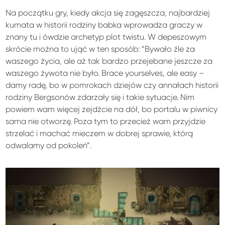
Na początku gry, kiedy akcja się zagęszcza, najbardziej
kumata w historii rodziny babka wprowadza graczy w
znany tu i ówdzie archetyp plot twistu. W depeszowym
skrócie można to ująć w ten sposób: “Bywało źle za
waszego życia, ale aż tak bardzo przejebane jeszcze za
waszego żywota nie było. Brace yourselves, ale easy –
damy radę, bo w pomrokach dziejów czy annałach historii
rodziny Bergsonów zdarzały się i takie sytuacje. Nim
powiem wam więcej zejdźcie na dół, bo portalu w piwnicy
sama nie otworzę. Poza tym to przecież wam przyjdzie
strzelać i machać mieczem w dobrej sprawie, którą
odwalamy od pokoleń”.