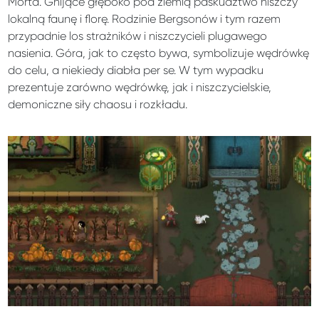
Morta. Gnijące głęboko pod ziemią paskudztwo niszczy
lokalną faunę i florę. Rodzinie Bergsonów i tym razem
przypadnie los strażników i niszczycieli plugawego
nasienia. Góra, jak to często bywa, symbolizuje wędrówkę
do celu, a niekiedy diabła per se. W tym wypadku
prezentuje zarówno wędrówkę, jak i niszczycielskie,
demoniczne siły chaosu i rozkładu.