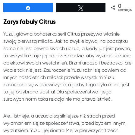
0
Udostępnij
Tweetuj
UDOSTĘPNIE
Zarys fabuły Citrus
Yuzu, główna bohaterka serii Citrus przeżywa właśnie
swoją pierwszą miłość. Jak to zwykle bywa, na początku
sama nie jest pewna swoich uczuć, a kiedy już jest pewna,
to wszystko staje jej na przeszkodzie, aby wyznać uczucie
obiektowi swoich westchnień. Brzmi uroczo i beztrosko, ale
wcale tak nie jest. Zauroczenie Yuzu różni się bowiem od
innych nastoletnich miłości: przede wszystkim Yuzu
zakochała się w dziewczynie, a jakby tego było mało, jest
to jej przybrana siostra! Dla społeczeństwa i jego
surowych norm taka relacja nie ma prawa istnieć.
Ale… istnieje, a uczucia są silniejsze niż strach przed
wyłamaniem się ze społeczeństwa, przed byciem innym,
wyrzutkiem. Yuzu i jej siostra Mei w pierwszych trzech