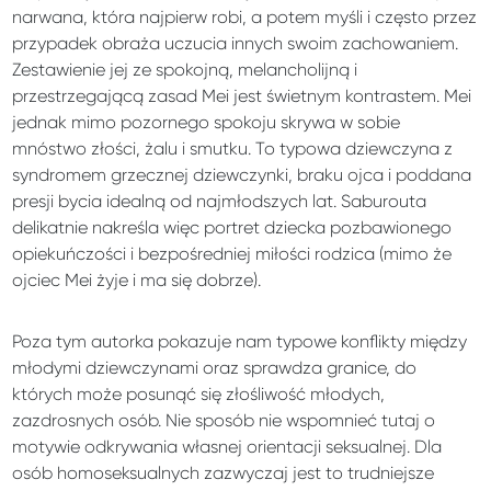
narwana, która najpierw robi, a potem myśli i często przez
przypadek obraża uczucia innych swoim zachowaniem.
Zestawienie jej ze spokojną, melancholijną i
przestrzegającą zasad Mei jest świetnym kontrastem. Mei
jednak mimo pozornego spokoju skrywa w sobie
mnóstwo złości, żalu i smutku. To typowa dziewczyna z
syndromem grzecznej dziewczynki, braku ojca i poddana
presji bycia idealną od najmłodszych lat. Saburouta
delikatnie nakreśla więc portret dziecka pozbawionego
opiekuńczości i bezpośredniej miłości rodzica (mimo że
ojciec Mei żyje i ma się dobrze).
Poza tym autorka pokazuje nam typowe konflikty między
młodymi dziewczynami oraz sprawdza granice, do
których może posunąć się złośliwość młodych,
zazdrosnych osób. Nie sposób nie wspomnieć tutaj o
motywie odkrywania własnej orientacji seksualnej. Dla
osób homoseksualnych zazwyczaj jest to trudniejsze