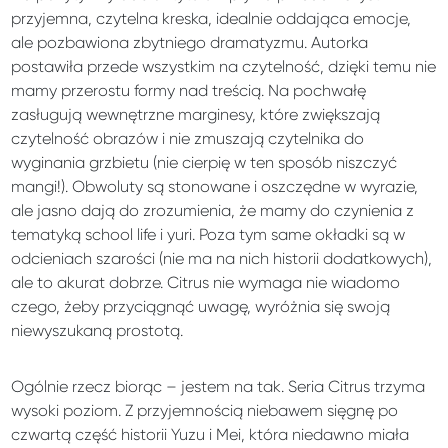
przyjemna, czytelna kreska, idealnie oddająca emocje,
ale pozbawiona zbytniego dramatyzmu. Autorka
postawiła przede wszystkim na czytelność, dzięki temu nie
mamy przerostu formy nad treścią. Na pochwałę
zasługują wewnętrzne marginesy, które zwiększają
czytelność obrazów i nie zmuszają czytelnika do
wyginania grzbietu (nie cierpię w ten sposób niszczyć
mangi!). Obwoluty są stonowane i oszczędne w wyrazie,
ale jasno dają do zrozumienia, że mamy do czynienia z
tematyką school life i yuri. Poza tym same okładki są w
odcieniach szarości (nie ma na nich historii dodatkowych),
ale to akurat dobrze. Citrus nie wymaga nie wiadomo
czego, żeby przyciągnąć uwagę, wyróżnia się swoją
niewyszukaną prostotą.
Ogólnie rzecz biorąc – jestem na tak. Seria Citrus trzyma
wysoki poziom. Z przyjemnością niebawem sięgnę po
czwartą część historii Yuzu i Mei, która niedawno miała