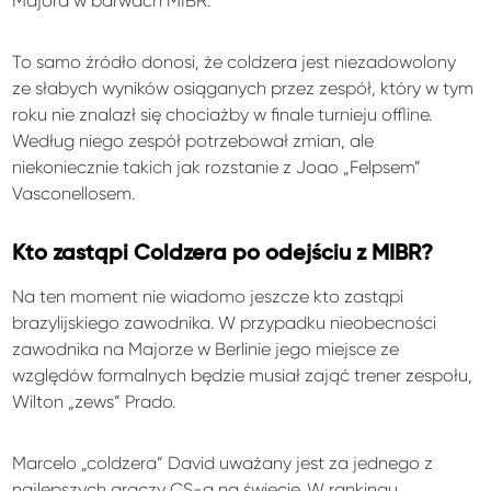
Majora w barwach MIBR.
To samo źródło donosi, że coldzera jest niezadowolony
ze słabych wyników osiąganych przez zespół, który w tym
roku nie znalazł się chociażby w finale turnieju offline.
Według niego zespół potrzebował zmian, ale
niekoniecznie takich jak rozstanie z Joao „Felpsem”
Vasconellosem.
Kto zastąpi Coldzera po odejściu z MIBR?
Na ten moment nie wiadomo jeszcze kto zastąpi
brazylijskiego zawodnika. W przypadku nieobecności
zawodnika na Majorze w Berlinie jego miejsce ze
względów formalnych będzie musiał zająć trener zespołu,
Wilton „zews” Prado.
Marcelo „coldzera” David uważany jest za jednego z
najlepszych graczy CS-a na świecie. W rankingu