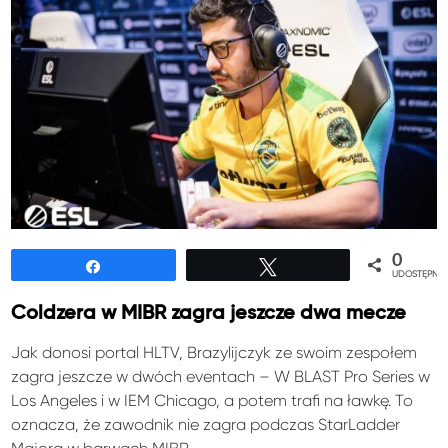
0
Udostępnij
Tweetuj
UDOSTĘPNIE
Coldzera w MIBR zagra jeszcze dwa mecze
Jak donosi portal HLTV, Brazylijczyk ze swoim zespołem
zagra jeszcze w dwóch eventach – W BLAST Pro Series w
Los Angeles i w IEM Chicago, a potem trafi na ławkę. To
oznacza, że zawodnik nie zagra podczas StarLadder