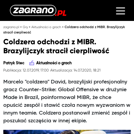
»
»
»
zagrano.pl
Gry
Aktualności o grach
Coldzera odchodzi z MIBR. Brazylijczyk
stracił cierpliwość
Coldzera odchodzi z MIBR.
Brazylijczyk stracił cierpliwość
Patryk Stec
Aktualności o grach
Publikacja: 12.07.2019, 17:00
Aktualizacja: 14.07.2020, 18:21
Marcelo "coldzera" David, brazylijski profesjonalny
gracz Counter-Strike: Global Offensive w drużynie
Made in Brazil, poinformował MIBR, że chce
opuścić zespół i stawić czoła nowym wyzwaniom w
innym teamie. Coldzera postanowił zmienić zespół i
poszukać szczęścia w innej ekipie.