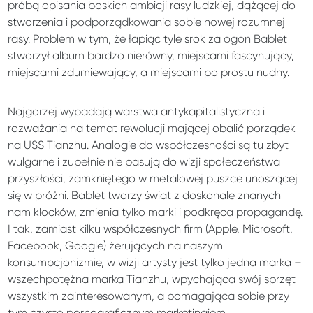
próbą opisania boskich ambicji rasy ludzkiej, dążącej do
stworzenia i podporządkowania sobie nowej rozumnej
rasy. Problem w tym, że łapiąc tyle srok za ogon Bablet
stworzył album bardzo nierówny, miejscami fascynujący,
miejscami zdumiewający, a miejscami po prostu nudny.
Najgorzej wypadają warstwa antykapitalistyczna i
rozważania na temat rewolucji mającej obalić porządek
na USS Tianzhu. Analogie do współczesności są tu zbyt
wulgarne i zupełnie nie pasują do wizji społeczeństwa
przyszłości, zamkniętego w metalowej puszce unoszącej
się w próżni. Bablet tworzy świat z doskonale znanych
nam klocków, zmienia tylko marki i podkręca propagandę.
I tak, zamiast kilku współczesnych firm (Apple, Microsoft,
Facebook, Google) żerujących na naszym
konsumpcjonizmie, w wizji artysty jest tylko jedna marka –
wszechpotężna marka Tianzhu, wpychająca swój sprzęt
wszystkim zainteresowanym, a pomagająca sobie przy
tym czysto pornograficznym marketingiem.