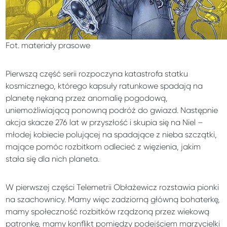
Fot. materiały prasowe
Pierwszą część serii rozpoczyna katastrofa statku
kosmicznego, którego kapsuły ratunkowe spadają na
planetę nękaną przez anomalię pogodową,
uniemożliwiającą ponowną podróż do gwiazd. Następnie
akcja skacze 276 lat w przyszłość i skupia się na Niel –
młodej kobiecie polującej na spadające z nieba szczątki,
mające pomóc rozbitkom odlecieć z więzienia, jakim
stała się dla nich planeta.
W pierwszej części Telemetrii Obłażewicz rozstawia pionki
na szachownicy. Mamy więc zadziorną główną bohaterkę,
mamy społeczność rozbitków rządzoną przez wiekową
patronkę, mamy konflikt pomiędzy podejściem marzycielki