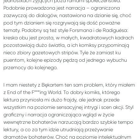
jednostkach żyjących poza ramami społeczeństwa.
Podobnie prowadzona jest narracja – ograniczona
zazwyczaj do dialogów, nastawiona na dzianie się, choć
pod tym dzianiem się rozgrywają się dość poważne
tematy. Podobny są też style Forsmana i de Radiguésa:
kreska obu jest prosta, w małych, kwadratowych kadrach
pozostawiają dużo światła, a ich komiksy przypominają
nieco zbiory gazetowych stripów. Tyle że zamiast ku
puentom, kolejne epizody pędzą od jednego wybuchu
przemocy do kolejnego.
I mam niestety z Bękartem ten sam problem, który miałem
z End of the F***ing World. To dobry komiks, którego
lektura przyniosła mi dużo frajdy, ale jednak przede
wszystkim na poziomie sensacyjnej intrygi i scen akcji. Styl
graficzny i narracja ograniczająca wgląd w życie
wewnętrzne bohaterów narzucają bardzo szybkie tempo
lektury, a co za tym idzie utrudniają przeżywanie
dramatów bohaterów. Choć na poziomie intelektualnym