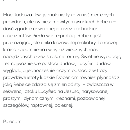
Moc Judasza tkwi jednak nie tylko w nieśmiertelnych
prawdach, ale i w niesamowitych rysunkach Rebelki –
dość zgodnie chwalonego przez zachodnich
recenzentów. Piekło w interpretacji Rebelki jest
przerażające, ale unika kiczowatej makabry. To raczej
kraina zapomnienia i winy niż wiecznych mąk
napędzanych przez straszne tortury. Świetnie wypadają
też najważniejsze postaci. Judasz, Lucyfer i Judasz
wyglądają jednocześnie niczym postaci z witraży i
prawdziwe istoty ludzkie. Doceniam również płynność z
jaką Rebelce zdarza się zmieniać styl – zwłaszcza w
sekwencji ataku Lucyfera na Jezusa, narysowanej
prostymi, dynamicznymi krechami, pozbawionej
szczegółów, raptownej, bolesnej.
Polecam.