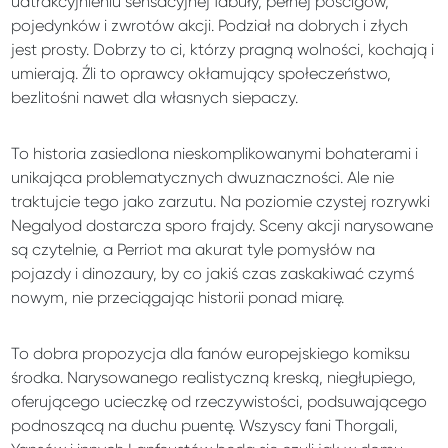
uatrakcyjnieniu sensacyjnej fabuły, pełnej pościgów,
pojedynków i zwrotów akcji. Podział na dobrych i złych
jest prosty. Dobrzy to ci, którzy pragną wolności, kochają i
umierają. Źli to oprawcy okłamujący społeczeństwo,
bezlitośni nawet dla własnych siepaczy.
To historia zasiedlona nieskomplikowanymi bohaterami i
unikająca problematycznych dwuznaczności. Ale nie
traktujcie tego jako zarzutu. Na poziomie czystej rozrywki
Negalyod dostarcza sporo frajdy. Sceny akcji narysowane
są czytelnie, a Perriot ma akurat tyle pomysłów na
pojazdy i dinozaury, by co jakiś czas zaskakiwać czymś
nowym, nie przeciągając historii ponad miarę.
To dobra propozycja dla fanów europejskiego komiksu
środka. Narysowanego realistyczną kreską, niegłupiego,
oferującego ucieczkę od rzeczywistości, podsuwającego
podnoszącą na duchu puentę. Wszyscy fani Thorgali,