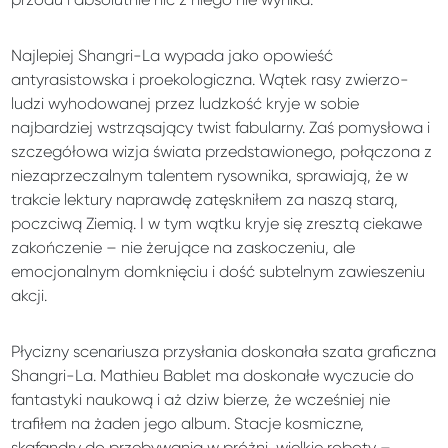
Najlepiej Shangri-La wypada jako opowieść
antyrasistowska i proekologiczna. Wątek rasy zwierzo-
ludzi wyhodowanej przez ludzkość kryje w sobie
najbardziej wstrząsający twist fabularny. Zaś pomysłowa i
szczegółowa wizja świata przedstawionego, połączona z
niezaprzeczalnym talentem rysownika, sprawiają, że w
trakcie lektury naprawdę zatęskniłem za naszą starą,
poczciwą Ziemią. I w tym wątku kryje się zresztą ciekawe
zakończenie – nie żerujące na zaskoczeniu, ale
emocjonalnym domknięciu i dość subtelnym zawieszeniu
akcji.
Płycizny scenariusza przysłania doskonała szata graficzna
Shangri-La. Mathieu Bablet ma doskonałe wyczucie do
fantastyki naukową i aż dziw bierze, że wcześniej nie
trafiłem na żaden jego album. Stacje kosmiczne,
skafandry do przebywania w próżni, wielkie roboty –