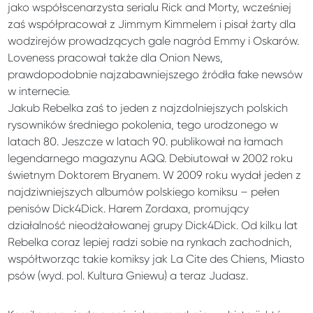
jako współscenarzysta serialu Rick and Morty, wcześniej
zaś współpracował z Jimmym Kimmelem i pisał żarty dla
wodzirejów prowadzących gale nagród Emmy i Oskarów.
Loveness pracował także dla Onion News,
prawdopodobnie najzabawniejszego źródła fake newsów
w internecie.
Jakub Rebelka zaś to jeden z najzdolniejszych polskich
rysowników średniego pokolenia, tego urodzonego w
latach 80. Jeszcze w latach 90. publikował na łamach
legendarnego magazynu AQQ. Debiutował w 2002 roku
świetnym Doktorem Bryanem. W 2009 roku wydał jeden z
najdziwniejszych albumów polskiego komiksu – pełen
penisów Dick4Dick. Harem Zordaxa, promujący
działalność nieodżałowanej grupy Dick4Dick. Od kilku lat
Rebelka coraz lepiej radzi sobie na rynkach zachodnich,
współtworząc takie komiksy jak La Cite des Chiens, Miasto
psów (wyd. pol. Kultura Gniewu) a teraz Judasz.