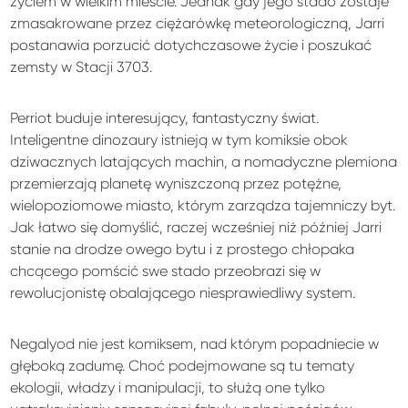
życiem w wielkim mieście. Jednak gdy jego stado zostaje
zmasakrowane przez ciężarówkę meteorologiczną, Jarri
postanawia porzucić dotychczasowe życie i poszukać
zemsty w Stacji 3703.
Perriot buduje interesujący, fantastyczny świat.
Inteligentne dinozaury istnieją w tym komiksie obok
dziwacznych latających machin, a nomadyczne plemiona
przemierzają planetę wyniszczoną przez potężne,
wielopoziomowe miasto, którym zarządza tajemniczy byt.
Jak łatwo się domyślić, raczej wcześniej niż później Jarri
stanie na drodze owego bytu i z prostego chłopaka
chcącego pomścić swe stado przeobrazi się w
rewolucjonistę obalającego niesprawiedliwy system.
Negalyod nie jest komiksem, nad którym popadniecie w
głęboką zadumę. Choć podejmowane są tu tematy
ekologii, władzy i manipulacji, to służą one tylko