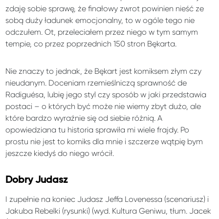
zdaję sobie sprawę, że finałowy zwrot powinien nieść ze
sobą duży ładunek emocjonalny, to w ogóle tego nie
odczułem. Ot, przeleciałem przez niego w tym samym
tempie, co przez poprzednich 150 stron Bękarta.
Nie znaczy to jednak, że Bękart jest komiksem złym czy
nieudanym. Doceniam rzemieślniczą sprawność de
Radiguésa, lubię jego styl czy sposób w jaki przedstawia
postaci – o których być może nie wiemy zbyt dużo, ale
które bardzo wyraźnie się od siebie różnią. A
opowiedziana tu historia sprawiła mi wiele frajdy. Po
prostu nie jest to komiks dla mnie i szczerze wątpię bym
jeszcze kiedyś do niego wrócił.
Dobry Judasz
I zupełnie na koniec Judasz Jeffa Lovenessa (scenariusz) i
Jakuba Rebelki (rysunki) (wyd. Kultura Geniwu, tłum. Jacek