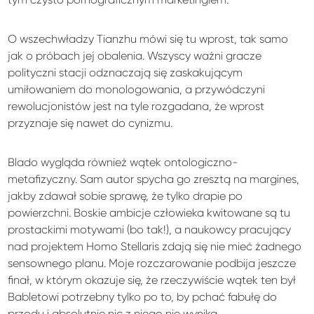
O wszechwładzy Tianzhu mówi się tu wprost, tak samo
jak o próbach jej obalenia. Wszyscy ważni gracze
polityczni stacji odznaczają się zaskakującym
umiłowaniem do monologowania, a przywódczyni
rewolucjonistów jest na tyle rozgadana, że wprost
przyznaje się nawet do cynizmu.
Blado wygląda również wątek ontologiczno-
metafizyczny. Sam autor spycha go zresztą na margines,
jakby zdawał sobie sprawę, że tylko drapie po
powierzchni. Boskie ambicje człowieka kwitowane są tu
prostackimi motywami (bo tak!), a naukowcy pracujący
nad projektem Homo Stellaris zdają się nie mieć żadnego
sensownego planu. Moje rozczarowanie podbija jeszcze
finał, w którym okazuje się, że rzeczywiście wątek ten był
Babletowi potrzebny tylko po to, by pchać fabułę do
przodu i absolutnie nic z niego nie wynika.