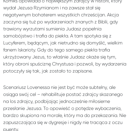
Komiks opowiada o największym zdrajcy w historii, który
wydał Jezusa Rzymianom i na zawsze stał się
negatywnym bohaterem wszystkich chrześcijan. Akcja
zaczyna się tuż po wydarzeniach znanych z Biblii, gdy
trawiony wyrzutami sumienia Judasz popełnia
samobójstwo i trafia do piekła. A tam spotyka się z
Lucyferem, będącym, jak nietrudno się domyślić, wielkim
fanem Iskarioty. Gdy do tego samego piekła trafia
ukrzyżowany Jezus, to właśnie Judasz okaże się tym,
który obroni spuściznę Chrystusa i pozwoli, by wydarzenia
potoczyły się tak, jak zostało to zapisane.
Scenariusz Lovenessa nie jest być może subtelny, ale
osiąga swój cel – rehabilituje postać zdrajcy skazanego
na los zdrajcy, podbijając jednocześnie miłosierne
przesłanie Jezusa. To opowieść o potędze wybaczenia,
bardzo skupiona na morale, który ma do przekazania. Nie
zapuszczająca się w dygresje i nigdy nie tracąca z oczu
puenty.