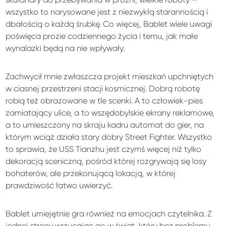
wszystko to narysowane jest z niezwykłą starannością i
dbałością o każdą śrubkę. Co więcej, Bablet wiele uwagi
poświęca prozie codziennego życia i temu, jak małe
wynalazki będą na nie wpływały.
Zachwycił mnie zwłaszcza projekt mieszkań upchniętych
w ciasnej przestrzeni stacji kosmicznej. Dobrą robotę
robią też obrazowane w tle scenki. A to człowiek-pies
zamiatający ulice, a to wszędobylskie ekrany reklamowe,
a to umieszczony na skraju kadru automat do gier, na
którym wciąż działa stary dobry Street Fighter. Wszystko
to sprawia, że USS Tianzhu jest czymś więcej niż tylko
dekoracją sceniczną, pośród której rozgrywają się losy
bohaterów, ale przekonującą lokacją, w której
prawdziwość łatwo uwierzyć.
Bablet umiejętnie gra również na emocjach czytelnika. Z
jednej strony wrzucając go w świat, który bez problemu