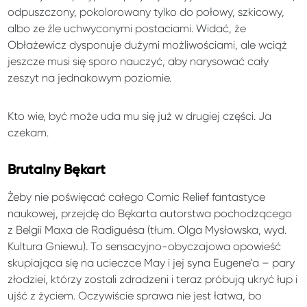
odpuszczony, pokolorowany tylko do połowy, szkicowy,
albo ze źle uchwyconymi postaciami. Widać, że
Obłażewicz dysponuje dużymi możliwościami, ale wciąż
jeszcze musi się sporo nauczyć, aby narysować cały
zeszyt na jednakowym poziomie.
Kto wie, być może uda mu się już w drugiej części. Ja
czekam.
Brutalny Bękart
Żeby nie poświęcać całego Comic Relief fantastyce
naukowej, przejdę do Bękarta autorstwa pochodzącego
z Belgii Maxa de Radiguésa (tłum. Olga Mysłowska, wyd.
Kultura Gniewu). To sensacyjno-obyczajowa opowieść
skupiająca się na ucieczce May i jej syna Eugene’a – pary
złodziei, którzy zostali zdradzeni i teraz próbują ukryć łup i
ujść z życiem. Oczywiście sprawa nie jest łatwa, bo