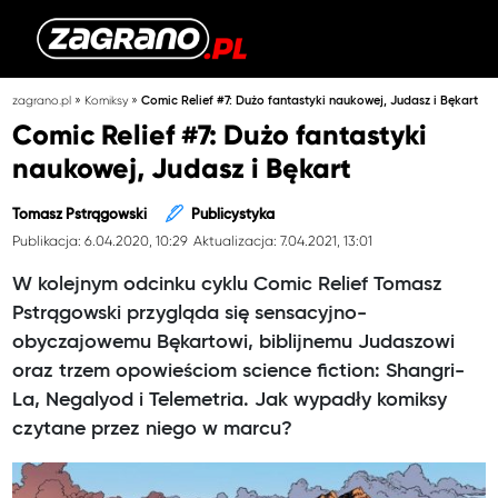
»
»
zagrano.pl
Komiksy
Comic Relief #7: Dużo fantastyki naukowej, Judasz i Bękart
Comic Relief #7: Dużo fantastyki
naukowej, Judasz i Bękart
Tomasz Pstrągowski
Publicystyka
Publikacja: 6.04.2020, 10:29
Aktualizacja: 7.04.2021, 13:01
W kolejnym odcinku cyklu Comic Relief Tomasz
Pstrągowski przygląda się sensacyjno-
obyczajowemu Bękartowi, biblijnemu Judaszowi
oraz trzem opowieściom science fiction: Shangri-
La, Negalyod i Telemetria. Jak wypadły komiksy
czytane przez niego w marcu?