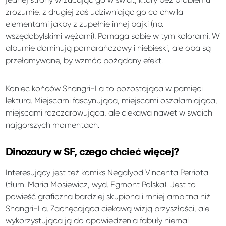
zrozumie, z drugiej zaś udziwniając go co chwila
elementami jakby z zupełnie innej bajki (np.
wszędobylskimi wężami). Pomaga sobie w tym kolorami. W
albumie dominują pomarańczowy i niebieski, ale oba są
przełamywane, by wzmóc pożądany efekt.
Koniec końców Shangri-La to pozostająca w pamięci
lektura. Miejscami fascynująca, miejscami oszałamiająca,
miejscami rozczarowująca, ale ciekawa nawet w swoich
najgorszych momentach.
Dinozaury w SF, czego chcieć więcej?
Interesujący jest też komiks Negalyod Vincenta Perriota
(tłum. Maria Mosiewicz, wyd. Egmont Polska). Jest to
powieść graficzna bardziej skupiona i mniej ambitna niż
Shangri-La. Zachęcająca ciekawą wizją przyszłości, ale
wykorzystująca ją do opowiedzenia fabuły niemal