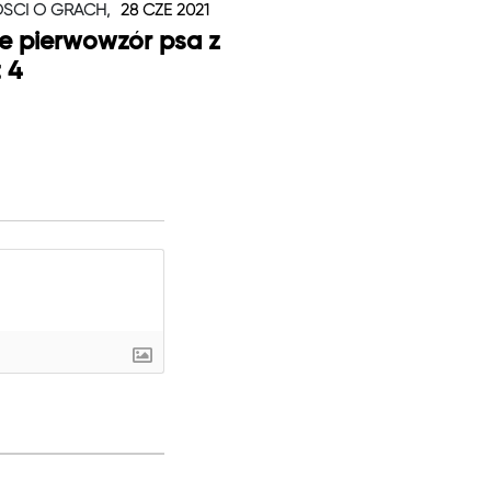
ŚCI O GRACH,
28 CZE 2021
je pierwowzór psa z
t 4