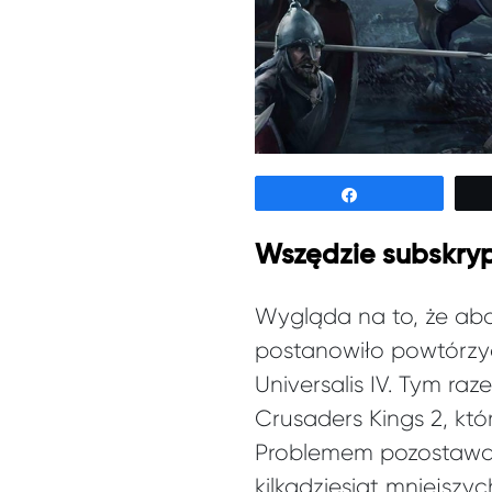
Udostępnij
Wszędzie subskry
Wygląda na to, że abo
postanowiło powtórzyć
Universalis IV. Tym r
Crusaders Kings 2, któ
P
roblemem pozostawał
kilkadziesiąt mniejszyc