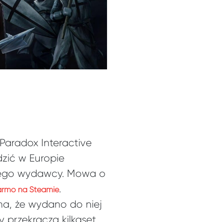
Paradox Interactive
zić w Europie
zkiego wydawcy. Mowa o
.
armo na Steamie
na, że wydano do niej
y przekracza kilkaset