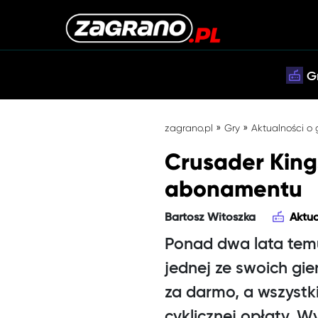
G
»
»
zagrano.pl
Gry
Aktualności o
Crusader King
abonamentu
Bartosz Witoszka
Aktua
Ponad dwa lata tem
jednej ze swoich gie
za darmo, a wszystk
cyklicznej opłaty. W