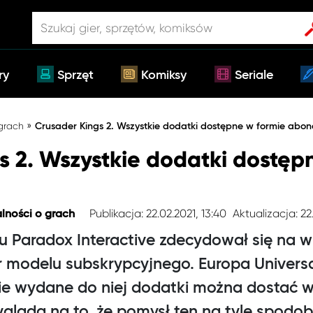
ry
Sprzęt
Komiksy
Seriale
»
 grach
Crusader Kings 2. Wszystkie dodatki dostępne w formie abo
s 2. Wszystkie dodatki dostęp
Publikacja: 22.02.2021, 13:40
Aktualizacja: 22
lności o grach
u Paradox Interactive zdecydował się na 
r modelu subskrypcyjnego. Europa Universa
ie wydane do niej dodatki można dostać w
ygląda na to, że pomysł ten na tyle spodob