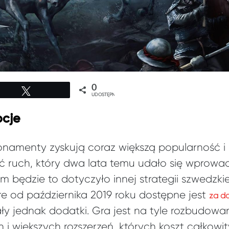
0
Tweetuj
UDOSTĘPNIEŃ
pcje
namenty zyskują coraz większą popularność i 
 ruch, który dwa lata temu udało się wprowad
azem będzie to dotyczyło innej strategii szwed
re od października 2019 roku dostępne jest
za d
y jednak dodatki. Gra jest na tyle rozbudowa
h i większych rozszerzeń, których koszt całkowit