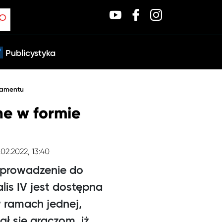
Publicystyka
namentu
ne w formie
.02.2022, 13:40
wprowadzenie do
lis IV jest dostępna
 ramach jednej,
ał się graczom, iż