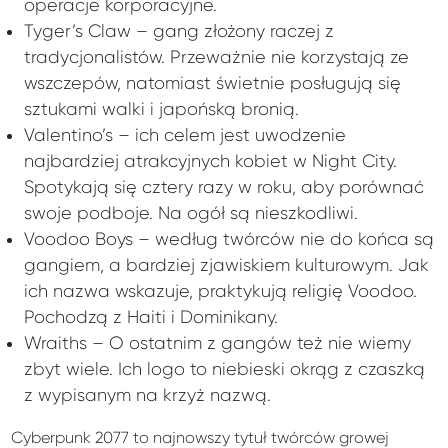
operacje korporacyjne.
Tyger’s Claw – gang złożony raczej z
tradycjonalistów. Przeważnie nie korzystają ze
wszczepów, natomiast świetnie posługują się
sztukami walki i japońską bronią.
Valentino’s – ich celem jest uwodzenie
najbardziej atrakcyjnych kobiet w Night City.
Spotykają się cztery razy w roku, aby porównać
swoje podboje. Na ogół są nieszkodliwi.
Voodoo Boys – według twórców nie do końca są
gangiem, a bardziej zjawiskiem kulturowym. Jak
ich nazwa wskazuje, praktykują religię Voodoo.
Pochodzą z Haiti i Dominikany.
Wraiths – O ostatnim z gangów też nie wiemy
zbyt wiele. Ich logo to niebieski okrąg z czaszką
z wypisanym na krzyż nazwą.
Cyberpunk 2077 to najnowszy tytuł twórców growej