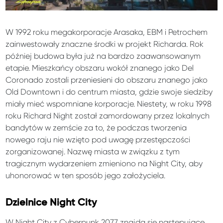
W 1992 roku megakorporacje Arasaka, EBM i Petrochem
zainwestowały znaczne środki w projekt Richarda. Rok
później budowa była już na bardzo zaawansowanym
etapie. Mieszkańcy obszaru wokół znanego jako Del
Coronado zostali przeniesieni do obszaru znanego jako
Old Downtown i do centrum miasta, gdzie swoje siedziby
miały mieć wspomniane korporacje. Niestety, w roku 1998
roku Richard Night został zamordowany przez lokalnych
bandytów w zemście za to, że podczas tworzenia
nowego raju nie wzięto pod uwagę przestępczości
zorganizowanej. Nazwę miasta w związku z tym
tragicznym wydarzeniem zmieniono na Night City, aby
uhonorować w ten sposób jego założyciela.
Dzielnice Night City
W Night City z Cyberpunk 2077 znajdą się następujące