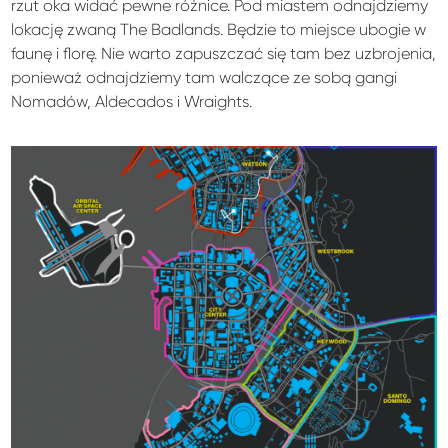
rzut oka widać pewne różnice. Pod miastem odnajdziemy
lokację zwaną The Badlands. Będzie to miejsce ubogie w
faunę i florę. Nie warto zapuszczać się tam bez uzbrojenia,
ponieważ odnajdziemy tam walczące ze sobą gangi
Nomadów, Aldecados i Wraights.