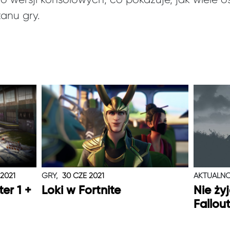
anu gry.
 2021
GRY,
30 CZE 2021
AKTUALNO
er 1 +
Loki w Fortnite
Nie ży
Fallou