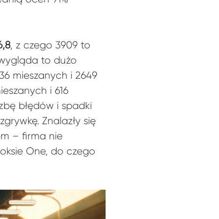
6,8
, z czego 3909 to
 wygląda to dużo
36 mieszanych i 2649
eszanych i 616
zbę błędów i spadki
grywkę. Znalazły się
m – firma nie
boksie One, do czego