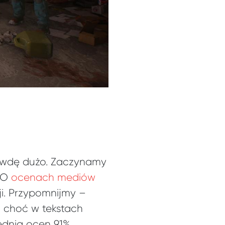
rawdę dużo. Zaczynamy
 O
ocenach mediów
ji. Przypomnijmy –
i choć w tekstach
rednią ocen 91%