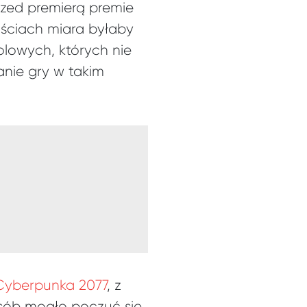
rzed premierą premie
ościach miara byłaby
olowych, których nie
anie gry w takim
Cyberpunka 2077
, z
 osób mogło poczuć się