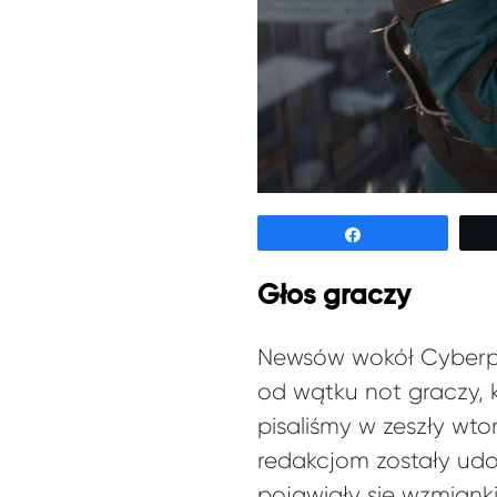
Udostępnij
Głos graczy
Newsów wokół Cyberpu
od wątku not graczy, 
pisaliśmy w zeszły wto
redakcjom zostały udo
pojawiały się wzmianki