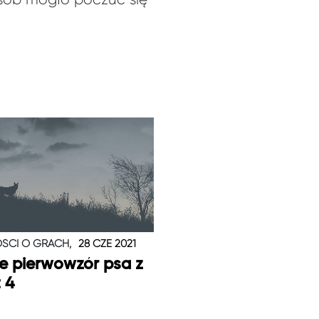
ŚCI O GRACH,
28 CZE 2021
je pierwowzór psa z
t 4