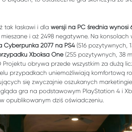
ż tak łaskawi i dla
wersji na PC średnia wynosi 
 mieszane i aż 2498 negatywne. Na konsolach
dla Cyberpunka 2077 na PS4
(516 pozytywnych, 1
 przypadku Xboksa One
(255 pozytywnych, 38 mi
Projektu obrywa przede wszystkim za dużą lic
ielu przypadkach uniemożliwiają komfortową roz
ujących się zwyczajnie oszukanych marketingie
ygląda gra na podstawowym PlayStation 4 i X
ę w opublikowanym dziś oświadczeniu.