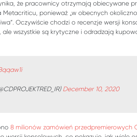
ynika, że pracownicy otrzymają obiecywane p
a Metacriticu, ponieważ „w obecnych okoliczn
iwa”. Oczywiście chodzi o recenzje wersji kons
, ale wszystkie są krytyczne i odradzają kupow
1Bqqaw1i
(@CDPROJEKTRED_IR)
December 10, 2020
żono
8 milionów zamówień przedpremierowych 
o wersji konsolowych
, co pokazuje, jak wiele