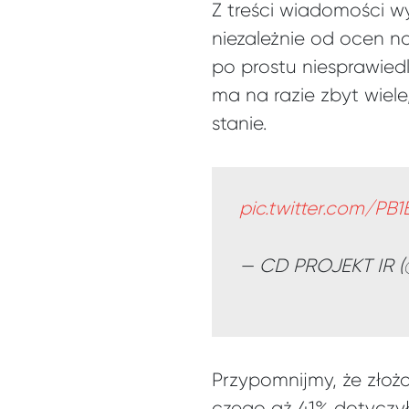
Z treści wiadomości w
niezależnie od ocen n
po prostu niesprawiedl
ma na razie zbyt wiele
stanie.
pic.twitter.com/PB
— CD PROJEKT IR 
Przypomnijmy, że zło
czego aż
41% dotyczył