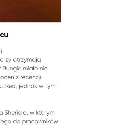
icu
i
erzy otrzymają
y Bungie miało nie
ocen z recenzji.
t Red, jednak w tym
a Sheriera, w którym
iego do pracowników.