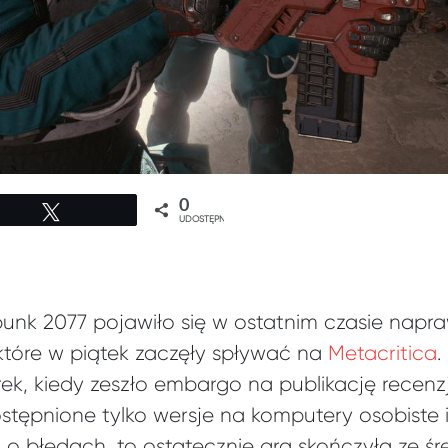
0
Tweetuj
UDOSTĘPNIEŃ
nk 2077 pojawiło się w ostatnim czasie nap
które w piątek zaczęły spływać na
Metacritica
.
rek, kiedy zeszło embargo na publikację recenz
stępnione tylko wersje na komputery osobiste 
 o błędach, to ostatecznie gra skończyła ze ś