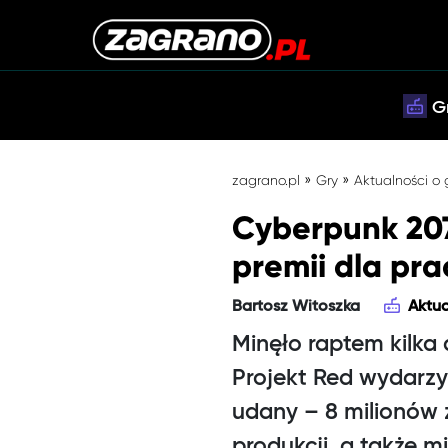
G
»
»
zagrano.pl
Gry
Aktualności o
Cyberpunk 207
premii dla pr
Bartosz Witoszka
Aktua
Minęło raptem kilka
Projekt Red wydarzyło
udany – 8 milionów 
produkcji, a także m