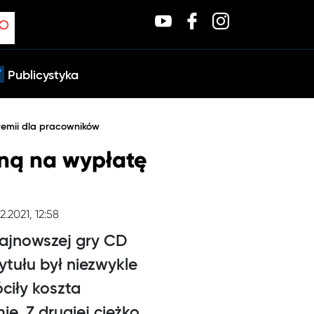
Publicystyka
emii dla pracowników
ną na wypłatę
2.2021, 12:58
najnowszej gry CD
tytułu był niezwykle
ciły koszta
e. Z drugiej ciężko