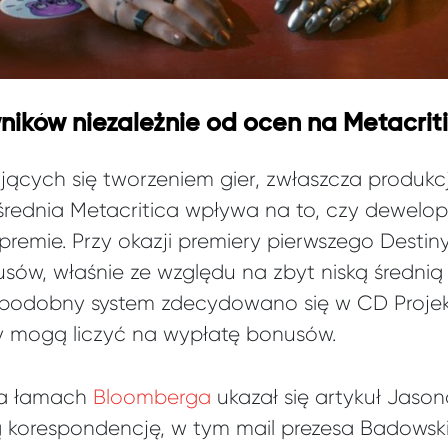
ników niezależnie od ocen na Metacrit
jących się tworzeniem gier, zwłaszcza produkcj
rednia Metacritica wpływa na to, czy dewelop
premie. Przy okazji premiery pierwszego Destin
ów, właśnie ze względu na zbyt niską średnią 
 podobny system zdecydowano się w CD Projek
 mogą liczyć na wypłatę bonusów.
na łamach
Bloomberga
ukazał się artykuł Jason
ą korespondencję, w tym mail prezesa Badowsk