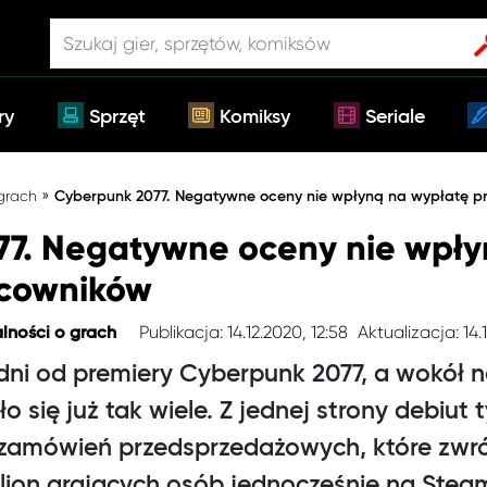
ry
Sprzęt
Komiksy
Seriale
»
 grach
Cyberpunk 2077. Negatywne oceny nie wpłyną na wypłatę pr
7. Negatywne oceny nie wpły
acowników
Publikacja: 14.12.2020, 12:58
Aktualizacja: 14.1
lności o grach
 dni od premiery Cyberpunk 2077, a wokół 
 się już tak wiele. Z jednej strony debiut 
zamówień przedsprzedażowych, które zwró
ilion grających osób jednocześnie na Steami