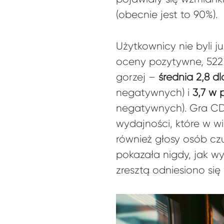
(obecnie jest to 90%).
Użytkownicy nie byli ju
oceny pozytywne, 522
gorzej –
średnia 2,8 
negatywnych) i
3,7 w
negatywnych). Gra CD 
wydajności, które w w
również głosy osób cz
pokazała nigdy, jak w
zresztą odniesiono si