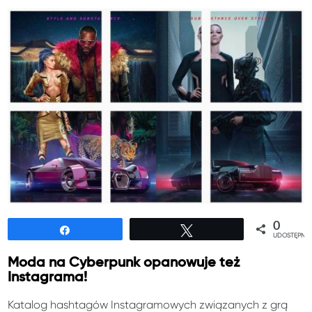
0
Udostępnij
Tweetuj
UDOSTĘPNIE
Moda na Cyberpunk opanowuje też
Instagrama!
Katalog hashtagów Instagramowych związanych z grą