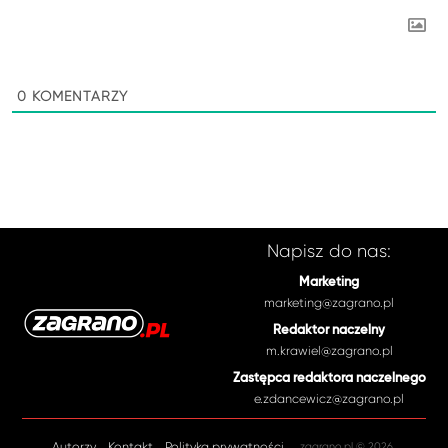
0
KOMENTARZY
Napisz do nas:
Marketing
marketing@zagrano.pl
Redaktor naczelny
m.krawiel@zagrano.pl
Zastępca redaktora naczelnego
e.zdancewicz@zagrano.pl
Autorzy
Kontakt
Polityka prywatności
zagrano.pl © 2026