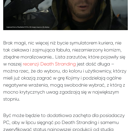
Brak magii, nic więcej niż bycie symulatorem kuriera, nie
tak ciekawa i zajmująca fabuła, niezamierzony komizm,
zbędne moralizowanie… Lista zarzutów, które pojawiły się
w naszej
recenzji Death Stranding
jest dość długa –
można rzec, że do wyboru, do koloru i użytkownicy, którzy
mieli już okazją zagrać w grę Kojimy i podzielają ogólne
negatywne wrażenia, mogą swobodnie wybrać, z którą z
mocno krytycznych uwag zgadzają się w największym
stopniu.
Być może będzie to dodatkowa zachęta dla posiadaczy
PC, aby w lipcu sięgnąć po Death Stranding i samemu
zweryfikować status najnowszej produkcji od studia