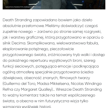
Death Stranding zapowiadano bowiem jako dzieło
absolutnie przełomowe. Mieliśmy doświadczyć czegoś
zupełnie nowego – zarówno po stronie samej rozgrywki,
jak i warstwy graficznej, którą przygotowano w oparciu o
silnik Decima. Skomplikowana, wielowarstwowa fabuła,
eksplorowanie potężnego, pieczołowicie
przygotowanego świata, zróżnicowany tryb walki i dostęp
do pokaźnego repertuaru wyjątkowych broni, szereg
funkcji sieciowych, potęgująca emocje i podkręcająca
ogólną atmosferę specjalnie przygotowana ścieżka
dźwiękowa, obecność znanych, filmowych twarzy
(Guillermo del Toro, Madsa Mikkelsena, Nicolas Windinga
Refna czy Margaret Qualley)… Wreszcie Death Stranding
to ważny komentarz także na temat współczesnego
świata, a obecna w nim futurystyczna wizja tylko
wzmacnia wydźwięk historii.