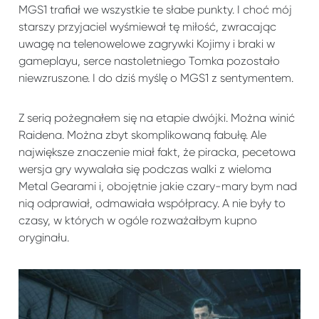
MGS1 trafiał we wszystkie te słabe punkty. I choć mój
starszy przyjaciel wyśmiewał tę miłość, zwracając
uwagę na telenowelowe zagrywki Kojimy i braki w
gameplayu, serce nastoletniego Tomka pozostało
niewzruszone. I do dziś myślę o MGS1 z sentymentem.
Z serią pożegnałem się na etapie dwójki. Można winić
Raidena. Można zbyt skomplikowaną fabułę. Ale
największe znaczenie miał fakt, że piracka, pecetowa
wersja gry wywalała się podczas walki z wieloma
Metal Gearami i, obojętnie jakie czary-mary bym nad
nią odprawiał, odmawiała współpracy. A nie były to
czasy, w których w ogóle rozważałbym kupno
oryginału.