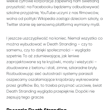
wielkie cyfrowe korporacje zapewnią nam świetlaną
przyszłość: na Facebooku będziemy odbudowywać
szkolne przyjaźnie, YouTube uczyni z nas filmowców,
wolna od polityki Wikipedia zastąpi dzieciom szkoły, a
Twitter stanie się sensowną platformą wymiany myśli.
I jeszcze uszczypliwość na koniec. Niemal wszystko co
można wybudować w Death Stranding – czy to
samemu, czy to dzięki społeczności – wygląda
szpetnie. To aż zdumiewające, jak leniwe
zaprojektowane są te kryjówki, mosty i wieżyczki –
zbudowane z betonu i stali, zimne, szkaradne bryły.
Rozbudowując sieć autostrad i systemy parasoli
oszpecamy oszałamiające krajobrazy wykreowane
przez grafików. Bo, to trzeba przyznać uczciwie, świat
Death Stranding wygląda przepięknie. Dopóki nie
zepsują tego gracze.