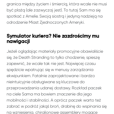
granica między życiem i śmiercią, która wcale nie musi
być plażą (ale zazwyczaj jest). To tutaj Sam ma się
spotkać z Amelie. Swoją siostrą i jedyną nadzieją na
odrodzenie Miast Zjednoczonych Ameryki.
Symulator kuriera? Nie zazdrościmy mu
nawigacji
Jeżeli oglądając materiały promocyjne obawialiście
się, że Death Stranding to tylko chodzenie, spieszę
zapewnić, że wcale tak nie jest. Najwięcej czasu
spędzicie wpatrując się w menusy zarządzania
ekwipunkiem. Fatalnie zaprojektowane i bardzo
nieintuicyjnie obsługiwane są kluczowe do
przeprowadzenia udanej dostawy. Rozkład paczek
na ciele Sama ma bowiem znaczenie dla jego
mobilności i stabilności. A oprócz paczek warto też
zabrać w podróż jakąś broń, drabinę do wspinania się
na wzniesienia, chiralionowe assemblery mogące