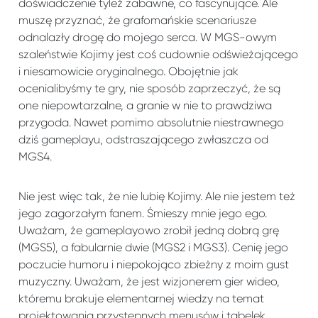
doświadczenie tyleż zabawne, co fascynujące. Ale
muszę przyznać, że grafomańskie scenariusze
odnalazły drogę do mojego serca. W MGS-owym
szaleństwie Kojimy jest coś cudownie odświeżającego
i niesamowicie oryginalnego. Obojętnie jak
ocenialibyśmy te gry, nie sposób zaprzeczyć, że są
one niepowtarzalne, a granie w nie to prawdziwa
przygoda. Nawet pomimo absolutnie niestrawnego
dziś gameplayu, odstraszającego zwłaszcza od
MGS4.
Nie jest więc tak, że nie lubię Kojimy. Ale nie jestem też
jego zagorzałym fanem. Śmieszy mnie jego ego.
Uważam, że gameplayowo zrobił jedną dobrą grę
(MGS5), a fabularnie dwie (MGS2 i MGS3). Cenię jego
poczucie humoru i niepokojąco zbieżny z moim gust
muzyczny. Uważam, że jest wizjonerem gier wideo,
któremu brakuje elementarnej wiedzy na temat
projektowania przystępnych menusów i tabelek