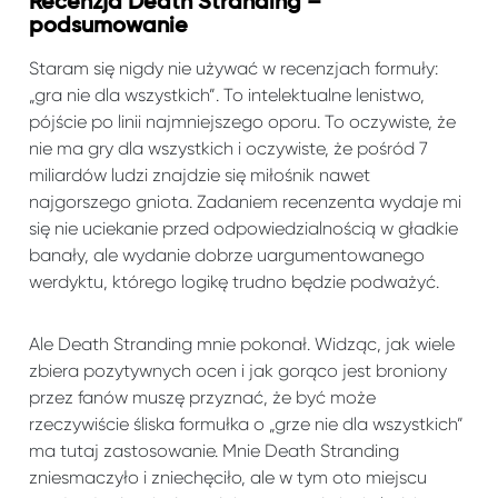
Recenzja Death Stranding –
podsumowanie
Staram się nigdy nie używać w recenzjach formuły:
„gra nie dla wszystkich”. To intelektualne lenistwo,
pójście po linii najmniejszego oporu. To oczywiste, że
nie ma gry dla wszystkich i oczywiste, że pośród 7
miliardów ludzi znajdzie się miłośnik nawet
najgorszego gniota. Zadaniem recenzenta wydaje mi
się nie uciekanie przed odpowiedzialnością w gładkie
banały, ale wydanie dobrze uargumentowanego
werdyktu, którego logikę trudno będzie podważyć.
Ale Death Stranding mnie pokonał. Widząc, jak wiele
zbiera pozytywnych ocen i jak gorąco jest broniony
przez fanów muszę przyznać, że być może
rzeczywiście śliska formułka o „grze nie dla wszystkich”
ma tutaj zastosowanie. Mnie Death Stranding
zniesmaczyło i zniechęciło, ale w tym oto miejscu