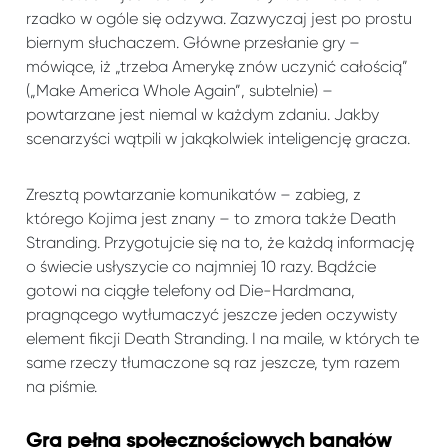
rzadko w ogóle się odzywa. Zazwyczaj jest po prostu
biernym słuchaczem. Główne przesłanie gry –
mówiące, iż „trzeba Amerykę znów uczynić całością”
(„Make America Whole Again”, subtelnie) –
powtarzane jest niemal w każdym zdaniu. Jakby
scenarzyści wątpili w jakąkolwiek inteligencję gracza.
Zresztą powtarzanie komunikatów – zabieg, z
którego Kojima jest znany – to zmora także Death
Stranding. Przygotujcie się na to, że każdą informację
o świecie usłyszycie co najmniej 10 razy. Bądźcie
gotowi na ciągłe telefony od Die-Hardmana,
pragnącego wytłumaczyć jeszcze jeden oczywisty
element fikcji Death Stranding. I na maile, w których te
same rzeczy tłumaczone są raz jeszcze, tym razem
na piśmie.
Gra pełna społecznościowych banałów