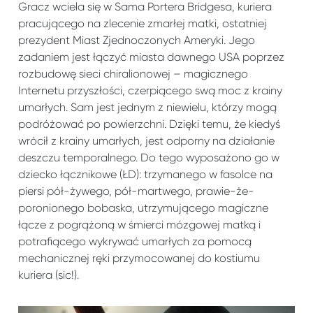
Gracz wciela się w Sama Portera Bridgesa, kuriera
pracującego na zlecenie zmarłej matki, ostatniej
prezydent Miast Zjednoczonych Ameryki. Jego
zadaniem jest łączyć miasta dawnego USA poprzez
rozbudowę sieci chiralionowej – magicznego
Internetu przyszłości, czerpiącego swą moc z krainy
umarłych. Sam jest jednym z niewielu, którzy mogą
podróżować po powierzchni. Dzięki temu, że kiedyś
wrócił z krainy umarłych, jest odporny na działanie
deszczu temporalnego. Do tego wyposażono go w
dziecko łącznikowe (ŁD): trzymanego w fasolce na
piersi pół-żywego, pół-martwego, prawie-że-
poronionego bobaska, utrzymującego magiczne
łącze z pogrążoną w śmierci mózgowej matką i
potrafiącego wykrywać umarłych za pomocą
mechanicznej ręki przymocowanej do kostiumu
kuriera (sic!).