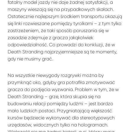
fatalny model jazdy nie daje żadnej satysfakcji, a
maszyny wieszają się na przypadkowych skałach.
Ostatecznie najlepszym środkiem transportu okazują
się linki rozwieszane pomiędzy tyrolkami – z tym tylko
zastrzeżeniem, że taki sposób poruszania się w
zasadzie zdejmuje z gracza jakąkolwiek
odpowiedzialność. Co prowadzi do konkluzji, że w
Death Stranding najprzyjemniejsze są te momenty,
gdy nie musimy grać.
Na wszystkie niewygody rozgrywki można by
przymknąć oko, gdyby gra potrafiła zmotywować
gracza do podjęcia wyzwania. Problem w tym, że w
Death Stranding – grze, która skupia się na
budowaniu relacji pomiędzy ludźmi – jest bardzo
mało ludzkich postaci. Przygniatającą większość
kursów będziecie wykonywać dla stereotypowych
urzędasów, widocznych tylko na hologramach.
Większość nie ma żadnej historii, a ci, którzy mają,