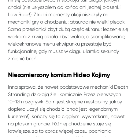
chciał (nie usłyszałem do końca ani jednej piosenki
Low Roar!). Z kolei momenty akcji niszczyły mi
mechaniki gry o chodzeniu: absurdalnie wielki plecak
Sama przesłaniał zbyt dużą część ekranu; leczenie się
workami z krwią działa zbyt wolno; a skomplikowane,
wieloekranowe menu ekwipunku przestaje być
funkcjonalne, gdy musisz w ciągu ułamka sekundy
zmienić broń.
Niezamierzony komizm Hideo Kojimy
Inna sprawa, że nawet podstawowe mechaniki Death
Stranding działają źle i komicznie. Przez pierwszych
10-12h rozgrywki Sam jest skrajnie niestabilny, jakby
dopiero uczył się chodzić (choć jest legendarnym
kurierem!). Kończy się to ciągłymi wywrotkami, nawet
na płaskim gruncie. Później chodzenie staje się
łatwiejsze, za to coraz więcej czasu pochłania