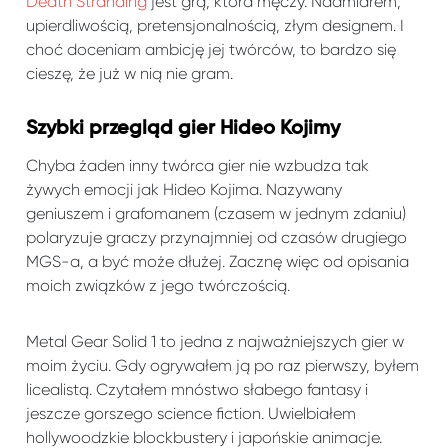
Death Stranding
jest grą, która męczy. Nadmiarem,
upierdliwością, pretensjonalnością, złym designem. I
choć doceniam ambicję jej twórców, to bardzo się
cieszę, że już w nią nie gram.
Szybki przegląd gier Hideo Kojimy
Chyba żaden inny twórca gier nie wzbudza tak
żywych emocji jak Hideo Kojima. Nazywany
geniuszem i grafomanem (czasem w jednym zdaniu)
polaryzuje graczy przynajmniej od czasów drugiego
MGS-a, a być może dłużej. Zacznę więc od opisania
moich związków z jego twórczością.
Metal Gear Solid 1 to jedna z najważniejszych gier w
moim życiu. Gdy ogrywałem ją po raz pierwszy, byłem
licealistą. Czytałem mnóstwo słabego fantasy i
jeszcze gorszego science fiction. Uwielbiałem
hollywoodzkie blockbustery i japońskie animacje.