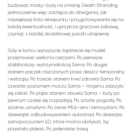
budować mosty i buty na zmianę. Death Stranding
jednocześnie więc zachęca do dźwigania, jak
największej ilości ekwipunku i przygotowywania się na
każdą ewentualność, i uprzykrza graczowi zabawę,
czyniąc z każdej dodatkowej paczki utrapienie.
Gdy w końcu wyruszycie, będziecie się musieli
przejmować wieloma rzeczami. Po pierwsze:
stabilnością i wytrzymałością Sama. Po drugie:
stanem paczek niszczonych przez deszcz temporalny
i wstrząsy. Po trzecie: stanem krwi/zdrowia Sama. Po
czwarte: poziomem moczu Sama – mojemu zdarzyło
się zsikać. Po piąte: stanem obuwia Sama – buty po
pewnym czasie się rozpadają. Po szóste: pogodą. Po
siódme: umarłymi. Po ósme: MUŁ-ami i terrorystami. Po
dziewiąte: odbudowywaniem autostrad. Po dziesiąte:
samopoczuciem ŁD, które można ukołysać, by
przestało płakać. Po jedenaste: trasą.