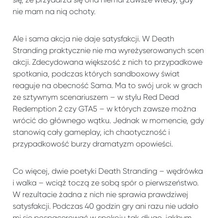
nie mam na nią ochoty.
Ale i sama akcja nie daje satysfakcji. W Death
Stranding praktycznie nie ma wyreżyserowanych scen
akcji. Zdecydowana większość z nich to przypadkowe
spotkania, podczas których sandboxowy świat
reaguje na obecność Sama. Ma to swój urok w grach
ze sztywnym scenariuszem – w stylu Red Dead
Redemption 2 czy GTA5 – w których zawsze można
wrócić do głównego wątku. Jednak w momencie, gdy
stanowią cały gameplay, ich chaotyczność i
przypadkowość burzy dramatyzm opowieści.
Co więcej, dwie poetyki Death Stranding – wędrówka
i walka – wciąż toczą ze sobą spór o pierwszeństwo.
W rezultacie żadna z nich nie sprawia prawdziwej
satysfakcji. Podczas 40 godzin gry ani razu nie udało
mi się pospacerować w spokoju tak długo, jakbym