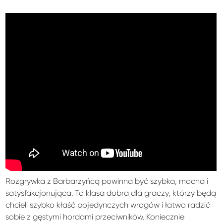
Rozgrywka z Barbarzyńcą powinna być szybka, mocna i
satysfakcjonująca. To klasa dobra dla graczy, którzy będą
chcieli szybko kłaść pojedynczych wrogów i łatwo radzić
sobie z gęstymi hordami przeciwników. Koniecznie