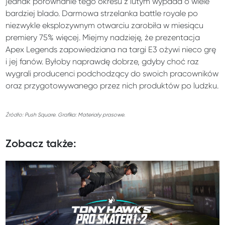
jednak porównanie tego okresu z lutym wypada o wiele
bardziej blado. Darmowa strzelanka battle royale po
niezwykle eksplozywnym otwarciu zarobiła w miesiącu
premiery 75% więcej. Miejmy nadzieję, że prezentacja
Apex Legends zapowiedziana na targi E3 ożywi nieco grę
i jej fanów. Byłoby naprawdę dobrze, gdyby choć raz
wygrali producenci podchodzący do swoich pracowników
oraz przygotowywanego przez nich produktów po ludzku.
Źródło: Push Square. Grafika: Materiały prasowe.
Zobacz także: