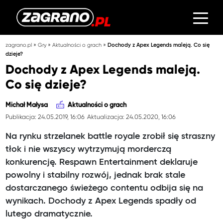
»
»
»
zagrano.pl
Gry
Aktualności o grach
Dochody z Apex Legends maleją. Co się
dzieje?
Dochody z Apex Legends maleją.
Co się dzieje?
Michał Małysa
Aktualności o grach
Publikacja: 24.05.2019, 16:06
Aktualizacja: 24.05.2020, 16:06
Na rynku strzelanek battle royale zrobił się straszny
tłok i nie wszyscy wytrzymują morderczą
konkurencję. Respawn Entertainment deklaruje
powolny i stabilny rozwój, jednak brak stale
dostarczanego świeżego contentu odbija się na
wynikach. Dochody z Apex Legends spadły od
lutego dramatycznie.