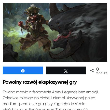
0
Udostępnij
Tweetuj
UDOSTĘPNIE
Powolny rozwój eksplozywnej gry
Trudno mówić o fenomenie Apex Legends bez emocji.
Zaledwie miesiąc po cichej i niemal ukrywanej przed
mediami premierze gra przyciągnęła do siebie
pięćdziesiąt milionów graczy. Taka popularność