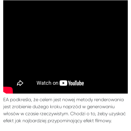
EA podkreśla, że celem jest nowej metody renderowania
jest zrobienie dużego kroku naprzód w generowaniu
włosów w czasie rzeczywistym. Chodzi o to, żeby uzyskać
efekt jak najbardziej przypominający efekt filmowy.