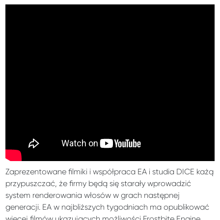
Zaprezentowane filmiki i współpraca EA i studia DICE każą
przypuszczać, że firmy będą się starały wprowadzić
system renderowania włosów w grach następnej
generacji. EA w najbliższych tygodniach ma opublikować
więcej filmów ukazujących możliwości Frostbite Engine.