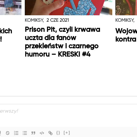
KOMIKSY,
2 CZE 2021
KOMIKSY,
Prison Pit, czyli krwawa
kich
Wojown
uczta dla fanów
!
kontra
przekleństw i czarnego
humoru – KRESKI #4
{}
[+]