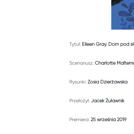
Tytuł:
Eileen Gray. Dom pod 
Scenariusz:
Charlotte Malterr
Rysunki:
Zosia Dzierżawska
Przełożył:
Jacek Żuławnik
Premiera:
2
5 września 2019