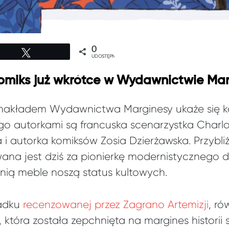
0
Tweetuj
UDOSTĘPNIEŃ
komiks już wkrótce w Wydawnictwie Ma
 nakładem Wydawnictwa Marginesy ukaże się ko
 autorkami są francuska scenarzystka Charlo
a i autorka komiksów Zosia Dzierżawska. Przybliż
ana jest dziś za pionierkę modernistycznego de
nią meble noszą status kultowych.
padku
recenzowanej przez Zagrano Artemizji
, ró
 która została zepchnięta na margines historii s