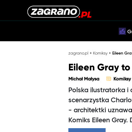
G
»
»
zagrano.pl
Komiksy
Eileen Gr
Eileen Gray t
Michał Małysa
Komiksy
Polska ilustratorka 
scenarzystka Charlot
- architektki uznawa
Komiks Eileen Gray.