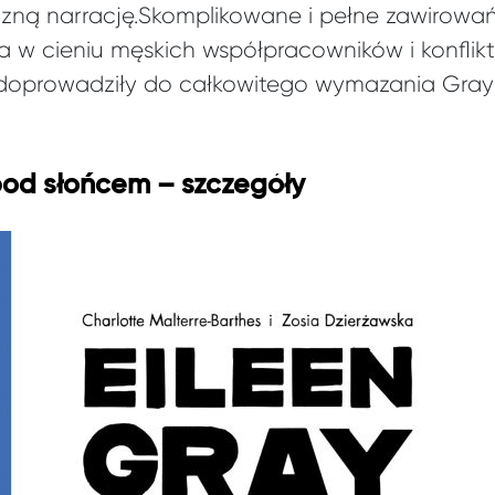
ną narrację.Skomplikowane i pełne zawirowań
w cieniu męskich współpracowników i konflik
oprowadziły do całkowitego wymazania Gray z 
pod słońcem – szczegóły