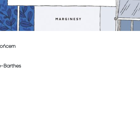
słońcem
e-Barthes