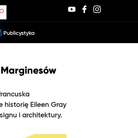
Publicystyka
u Marginesów
francuska
 historię Eileen Gray
ignu i architektury.