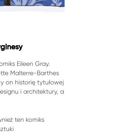
rginesy
miks Eileen Gray.
tte Malterre-Barthes
y on historię tytułowej
signu i architektury, a
wnież ten komiks
ztuki