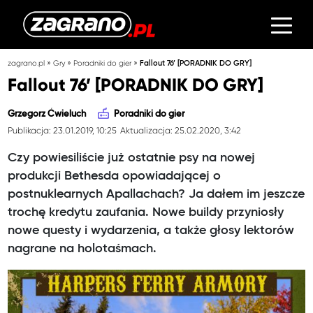
»
»
»
zagrano.pl
Gry
Poradniki do gier
Fallout 76’ [PORADNIK DO GRY]
Fallout 76’ [PORADNIK DO GRY]
Grzegorz Ćwieluch
Poradniki do gier
Publikacja: 23.01.2019, 10:25
Aktualizacja: 25.02.2020, 3:42
Czy powiesiliście już ostatnie psy na nowej
produkcji Bethesda opowiadającej o
postnuklearnych Apallachach? Ja dałem im jeszcze
trochę kredytu zaufania. Nowe buildy przyniosły
nowe questy i wydarzenia, a także głosy lektorów
nagrane na holotaśmach.