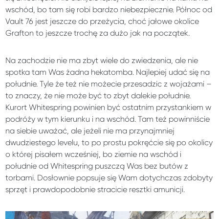
wschód, bo tam się robi bardzo niebezpiecznie. Północ od
Vault 76 jest jeszcze do przeżycia, choć jałowe okolice
Grafton to jeszcze trochę za dużo jak na początek.
Na zachodzie nie ma zbyt wiele do zwiedzenia, ale nie
spotka tam Was żadna hekatomba. Najlepiej udać się na
południe. Tyle że też nie możecie przesadzic z wojażami –
to znaczy, że nie może być to zbyt dalekie południe.
Kurort Whitespring powinien być ostatnim przystankiem w
podróży w tym kierunku i na wschód. Tam też powinniście
na siebie uważać, ale jeżeli nie ma przynajmniej
dwudziestego levelu, to po prostu pokręćcie się po okolicy
o której pisałem wcześniej, bo ziemie na wschód i
południe od Whitespring puszczą Was bez butów z
torbami. Dosłownie popsuje się Wam dotychczas zdobyty
sprzęt i prawdopodobnie stracicie resztki amunicji.