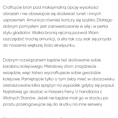
Craftujcie broń pod maksymalną opcję wysokości
obrażeń i nie obawiajcie się dodawać lunet i innych
usprawnień. Amunicja również kończy się szybko. Dlatego
dobrym pomysłem jest zainwestowanie w siłę i w perka
stylu gladiator. Walka bronią ręczną pozwoli Wam
oszczędzić trochę amunicji, a siła tak czy siak się przyda
do noszenia większej ilości ekwipunku.
Dobrym rozwiązaniem będzie też skołowanie sobie
karabinu kolejowego. Metalowy złom znajdziecie
wszędzie, więc łatwo wycraftujecie sobie gwoździe
kolejowe. Pamiętajcie tylko o tym żeby mieć w obozowisku
zestaszowane kilka sprężyn na wypadek gdyby się popsuł.
Najłatwiej go dostać w Harpers Ferry. U handlarza z
Wolnych Stanów. Jeżeli nie będzie miał go w stocku po
prostu przelogowujcie się do skutku na inne serwery.