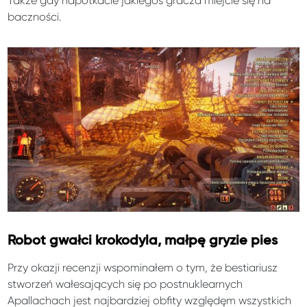
Także gdy napotkacie jakiegoś gracza miejcie się na
baczności.
Robot gwałci krokodyla, małpę gryzie pies
Przy okazji recenzji wspominałem o tym, że bestiariusz
stworzeń wałesających się po postnuklearnych
Apallachach jest najbardziej obfity względęm wszystkich