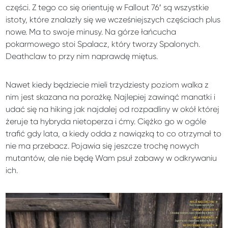
części. Z tego co się orientuję w Fallout 76′ są wszystkie
istoty, które znalazły się we wcześniejszych częściach plus
nowe. Ma to swoje minusy. Na górze łańcucha
pokarmowego stoi Spalacz, który tworzy Spalonych.
Deathclaw to przy nim naprawdę miętus.
Nawet kiedy będziecie mieli trzydziesty poziom walka z
nim jest skazana na porażkę. Najlepiej zawinąć manatki i
udać się na hiking jak najdalej od rozpadliny w okół której
żeruje ta hybryda nietoperza i ćmy. Ciężko go w ogóle
trafić gdy lata, a kiedy odda z nawiązką to co otrzymał to
nie ma przebacz. Pojawia się jeszcze trochę nowych
mutantów, ale nie będę Wam psuł zabawy w odkrywaniu
ich.