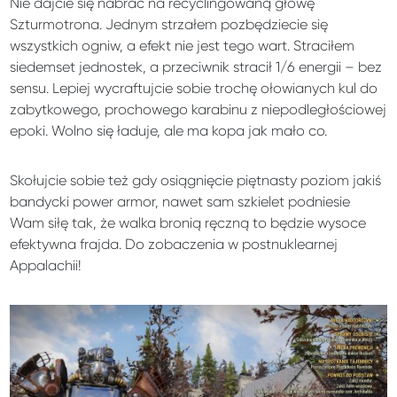
Nie dajcie się nabrać na recyclingowaną głowę
Szturmotrona. Jednym strzałem pozbędziecie się
wszystkich ogniw, a efekt nie jest tego wart. Straciłem
siedemset jednostek, a przeciwnik stracił 1/6 energii – bez
sensu. Lepiej wycraftujcie sobie trochę ołowianych kul do
zabytkowego, prochowego karabinu z niepodległościowej
epoki. Wolno się ładuje, ale ma kopa jak mało co.
Skołujcie sobie też gdy osiągnięcie piętnasty poziom jakiś
bandycki power armor, nawet sam szkielet podniesie
Wam siłę tak, że walka bronią ręczną to będzie wysoce
efektywna frajda. Do zobaczenia w postnuklearnej
Appalachii!