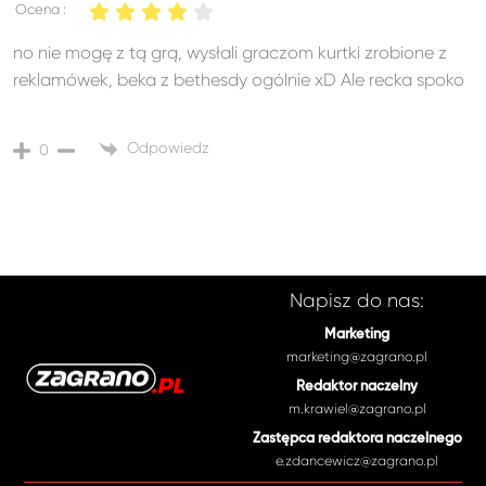
Ocena :
no nie mogę z tą grą, wysłali graczom kurtki zrobione z
reklamówek, beka z bethesdy ogólnie xD Ale recka spoko
Odpowiedz
0
Napisz do nas:
Marketing
marketing@zagrano.pl
Redaktor naczelny
m.krawiel@zagrano.pl
Zastępca redaktora naczelnego
e.zdancewicz@zagrano.pl