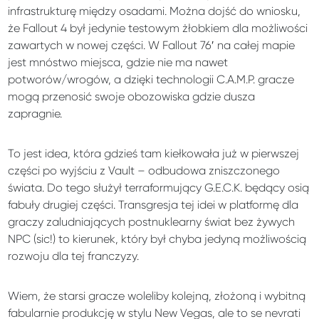
infrastrukturę między osadami. Można dojść do wniosku,
że Fallout 4 był jedynie testowym żłobkiem dla możliwości
zawartych w nowej części. W Fallout 76′ na całej mapie
jest mnóstwo miejsca, gdzie nie ma nawet
potworów/wrogów, a dzięki technologii C.A.M.P. gracze
mogą przenosić swoje obozowiska gdzie dusza
zapragnie.
To jest idea, która gdzieś tam kiełkowała już w pierwszej
części po wyjściu z Vault – odbudowa zniszczonego
świata. Do tego służył terraformujący G.E.C.K. będący osią
fabuły drugiej części. Transgresja tej idei w platformę dla
graczy zaludniających postnuklearny świat bez żywych
NPC (sic!) to kierunek, który był chyba jedyną możliwością
rozwoju dla tej franczyzy.
Wiem, że starsi gracze woleliby kolejną, złożoną i wybitną
fabularnie produkcję w stylu New Vegas, ale to se nevrati