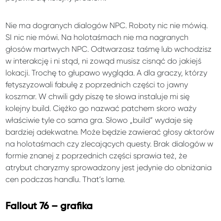
Nie ma dogranych dialogów NPC. Roboty nic nie mówią.
SI nic nie mówi. Na holotaśmach nie ma nagranych
głosów martwych NPC. Odtwarzasz taśmę lub wchodzisz
w interakcję i ni stąd, ni zowąd musisz cisnąć do jakiejś
lokacji. Trochę to głupawo wygląda. A dla graczy, którzy
fetyszyzowali fabułę z poprzednich części to jawny
koszmar. W chwili gdy piszę te słowa instaluje mi się
kolejny build. Ciężko go nazwać patchem skoro waży
właściwie tyle co sama gra. Słowo „build” wydaje się
bardziej adekwatne. Może będzie zawierać głosy aktorów
na holotaśmach czy zlecających questy. Brak dialogów w
formie znanej z poprzednich części sprawia też, że
atrybut charyzmy sprowadzony jest jedynie do obniżania
cen podczas handlu. That’s lame.
Fallout 76 – grafika