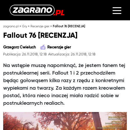
»
»
»
zagrano.pl
Gry
Recenzje gier
Fallout 76 [RECENZJA]
Fallout 76 [RECENZJA]
Grzegorz Ćwieluch
Recenzje gier
Publikacja: 26.11.2018, 12:18
Aktualizacja: 26.11.2018, 12:18
Na wstępie muszę napomknąć, że jestem fanem tej
postnuklearnej serii. Fallout 1 i 2 przechodziłem
będąc gołowąsem kilka razy z rzędu z konkretnymi
wypiekami na twarzy. Za każdym razem kreowałem
postać, która nieco inaczej miała radzić sobie w
postnuklearnych realiach.