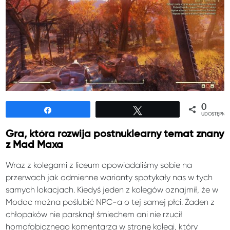
0
Udostępnij
Tweetuj
UDOSTĘPNIE
Gra, która rozwija postnuklearny temat znany
z Mad Maxa
Wraz z kolegami z liceum opowiadaliśmy sobie na
przerwach jak odmienne warianty spotykały nas w tych
samych lokacjach. Kiedyś jeden z kolegów oznajmił, że w
Modoc można poślubić NPC-a o tej samej płci. Żaden z
chłopaków nie parsknął śmiechem ani nie rzucił
homofobicznego komentarza w stronę kolegi, który