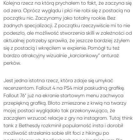
Kolejna rzecz na którą prychałem to fakt, że zaczyna się
od zera. Oprócz wyglądu i płci nie robi się z postacią na
początku nic. Zaczynamy jako totalny rookie. Bez
żadnych specjalizacji. Z początku rzeczywiście mi to nie
podeszło, ale możliwość stworzenia skilli w zależności od
aktualnej potrzeby sprawiła, że jeszcze bardziej zżyłem
się z postacią i wkręciłem w expienie. Pomógł tu też
bardzo atrakcyjny wizualnie „karciankowy” anturaż
perków.
Jest jedna istotna rzecz, która zdaje się umykać
recenzentom. Fallout 4 na PS4 miał paskudną grafikę.
Fallout 76′ już na ekranie startowym menu zachwyca
przepiękną grafiką. Błoto zmieszane z krwią na twarzy
mojej postaci wyglądało tak przekonywująco, że
zacząłem wrzucać relacje z gry na instagram. Tutaj think
tank z Bethesdy rozkminił popularność insta i dorobił
możliwość strzelania sobie słit foci z hikingu po