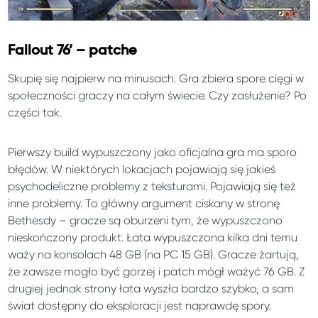
Fallout 76’ – patche
Skupię się najpierw na minusach. Gra zbiera spore cięgi w
społeczności graczy na całym świecie. Czy zasłużenie? Po
części tak.
Pierwszy build wypuszczony jako oficjalna gra ma sporo
błędów. W niektórych lokacjach pojawiają się jakieś
psychodeliczne problemy z teksturami. Pojawiają się też
inne problemy. To główny argument ciskany w stronę
Bethesdy – gracze są oburzeni tym, że wypuszczono
nieskończony produkt. Łata wypuszczona kilka dni temu
waży na konsolach 48 GB (na PC 15 GB). Gracze żartują,
że zawsze mogło być gorzej i patch mógł ważyć 76 GB. Z
drugiej jednak strony łata wyszła bardzo szybko, a sam
świat dostępny do eksploracji jest naprawdę spory.