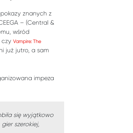
ć pokazy znanych z
CEEGA – (Central &
emu, wśród
e czy
Vampire: The
i już jutro, a sam
ganizowana impeza
biła się wyjątkowo
ier szerokiej,