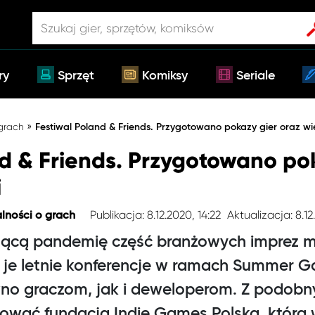
ry
Sprzęt
Komiksy
Seriale
»
 grach
Festiwal Poland & Friends. Przygotowano pokazy gier oraz wi
nd & Friends. Przygotowano po
i
Publikacja: 8.12.2020, 14:22
Aktualizacja: 8.12
lności o grach
jącą pandemię część branżowych imprez m
 je letnie konferencje w ramach Summer G
wno graczom, jak i deweloperom. Z podob
ować fundacja Indie Games Polska, która 