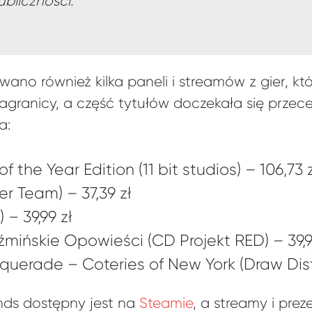
bliczności.
ano również kilka paneli i streamów z gier, kt
zagranicy, a część tytułów doczekała się przec
a:
 the Year Edition (11 bit studios) – 106,73 
er Team) – 37,39 zł
 – 39,99 zł
mińskie Opowieści (CD Projekt RED) – 39,9
uerade – Coteries of New York (Draw Dist
ends dostępny jest na
Steamie
, a streamy i pre