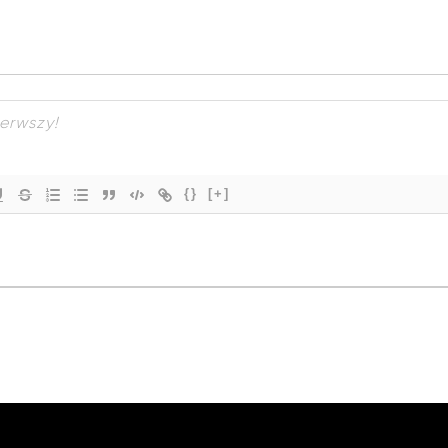
{}
[+]