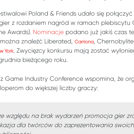
stiwalowi Poland & Friends udało się połączy
gier z rozdaniem nagród w ramach plebiscytu 
me Awards).
Nominacje
podano już jakiś czas t
 można znaleźć Liberated,
, Chernobylit
Carriona
. Zwycięzcy konkursu mają zostać wyłonien
w York
 grudnia bieżącego roku.
z Game Industry Conference wspomina, że or
perom do większej liczby graczy:
ze względu na brak wydarzeń promocja gier zro
kazja dla twórców do zaprezentowania swoich g