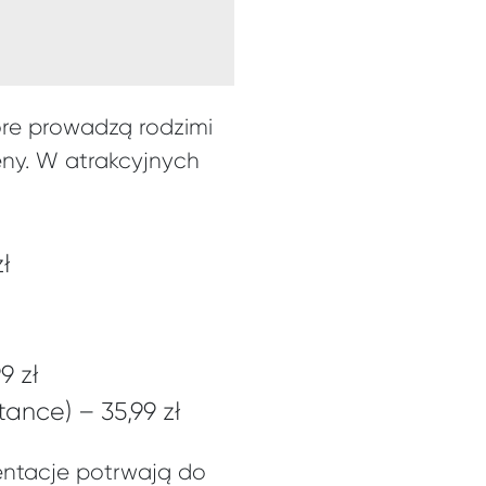
óre prowadzą rodzimi
eny. W atrakcyjnych
zł
9 zł
ance) – 35,99 zł
zentacje potrwają do