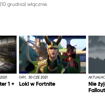
(10 grudnia) włącznie.
 2021
GRY,
30 CZE 2021
AKTUALNO
er 1 +
Loki w Fortnite
Nie ży
Fallou