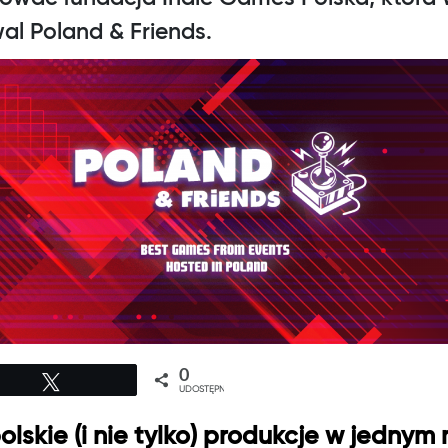
al Poland & Friends.
0
Tweetuj
UDOSTĘPNIEŃ
lskie (i nie tylko) produkcje w jednym 