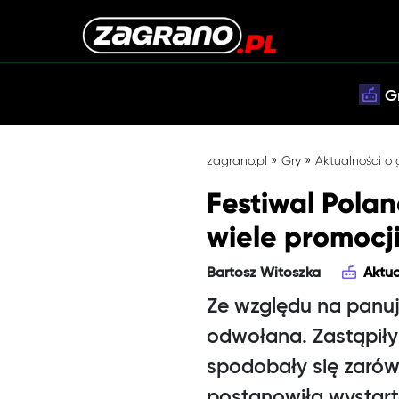
G
»
»
zagrano.pl
Gry
Aktualności o
Festiwal Pola
wiele promocj
Bartosz Witoszka
Aktua
Ze względu na panu
odwołana. Zastąpiły
spodobały się zaró
postanowiła wystart