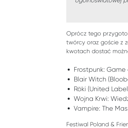
ogólnoświatowej pu
Oprócz tego przygotow
twórcy oraz goście z 
kwotach dostać możn
Frostpunk: Game of
Blair Witch (Bloob
Röki (United Label)
Wojna Krwi: Wiedź
Vampire: The Masq
Festiwal Poland & Fri