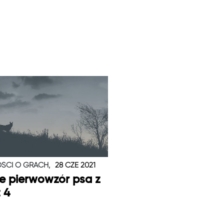
ŚCI O GRACH,
28 CZE 2021
je pierwowzór psa z
t 4