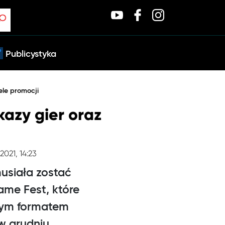
Publicystyka
ele promocji
kazy gier oraz
.2021, 14:23
usiała zostać
ame Fest, które
nym formatem
w grudniu