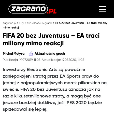
»
»
»
zagrano.pl
Gry
Aktualności o grach
FIFA 20 bez Juventusu – EA traci miliony
mimo reakcji
FIFA 20 bez Juventusu – EA traci
miliony mimo reakcji
Michał Małysa
Aktualności o grach
Publikacja: 19.07.2019, 11:05
Aktualizacja: 19.07.2020, 11:05
Inwestorzy Electronic Arts są poważnie
zaniepokojeni utratą przez EA Sports praw do
jednej z najpopularniejszych marek piłkarskich na
świecie. FIFA 20 bez Juventusu oznacza jak na
razie kilkusetmilionowe straty, a mogą być one
jeszcze bardziej dotkliwe, jeśli PES 2020 będzie
sprzedawał się lepiej.