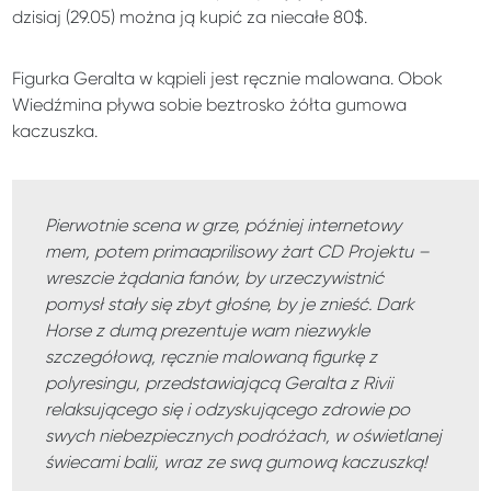
dzisiaj (29.05) można ją kupić za niecałe 80$.
Figurka Geralta w kąpieli jest ręcznie malowana. Obok
Wiedźmina pływa sobie beztrosko żółta gumowa
kaczuszka.
Pierwotnie scena w grze, później internetowy
mem, potem primaaprilisowy żart CD Projektu –
wreszcie żądania fanów, by urzeczywistnić
pomysł stały się zbyt głośne, by je znieść. Dark
Horse z dumą prezentuje wam niezwykle
szczegółową, ręcznie malowaną figurkę z
polyresingu, przedstawiającą Geralta z Rivii
relaksującego się i odzyskującego zdrowie po
swych niebezpiecznych podróżach, w oświetlanej
świecami balii, wraz ze swą gumową kaczuszką!