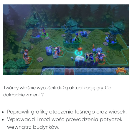
Twórcy właśnie wypuścili dużą aktualizację gry. Co
dokładnie zmienili?
Poprawili grafikę otoczenia leśnego oraz wiosek.
Wprowadzili możliwość prowadzenia potyczek
wewnątrz budynków.