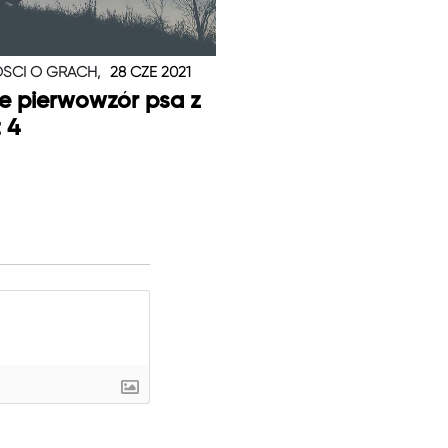
ŚCI O GRACH,
28 CZE 2021
je pierwowzór psa z
t 4