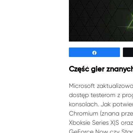
Udostępnij
Część gier znanyc
Microsoft zaktualizow
dostęp testerom z pro
konsolach. Jak potwier
Chromium (znana prze
Xboksie Series X|S ora
GeForce Now czy Stad