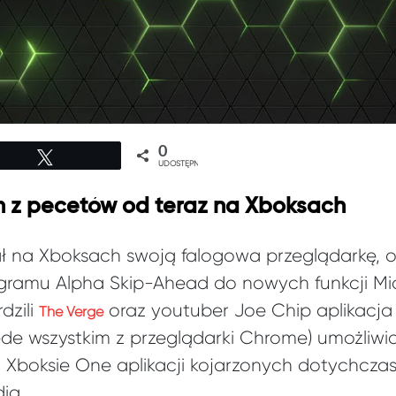
0
Tweetuj
UDOSTĘPNIEŃ
h z pecetów od teraz na Xboksach
ał na Xboksach swoją falogowa przeglądarkę,
gramu Alpha Skip-Ahead do nowych funkcji Mi
dzili
oraz youtuber Joe Chip aplikacja 
The Verge
de wszystkim z przeglądarki Chrome) umożliwi
z Xboksie One aplikacji kojarzonych dotychczas
ia.