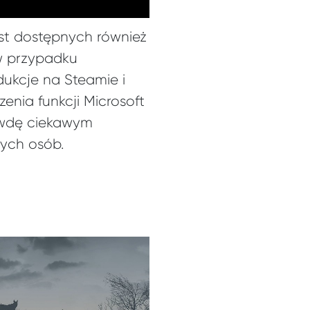
est dostępnych również
w przypadku
dukcje na Steamie i
enia funkcji Microsoft
rawdę ciekawym
nych osób.