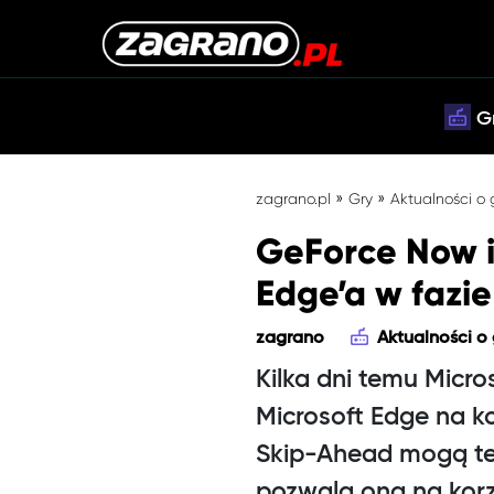
G
»
»
zagrano.pl
Gry
Aktualności o
GeForce Now i
Edge’a w fazie
zagrano
Aktualności o
Kilka dni temu Micro
Microsoft Edge na k
Skip-Ahead mogą tes
pozwala ona na korz