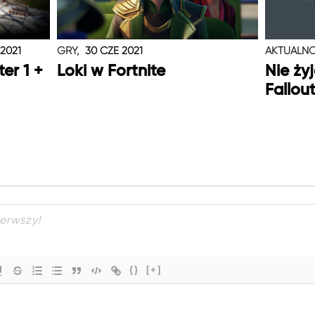
 2021
GRY,
30 CZE 2021
AKTUALNO
er 1 +
Loki w Fortnite
Nie ży
Fallou
{}
[+]