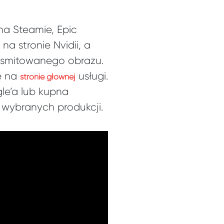
na Steamie, Epic
a stronie Nvidii, a
nsmitowanego obrazu.
ię na
usługi.
stronie głównej
le’a lub kupna
 wybranych produkcji.